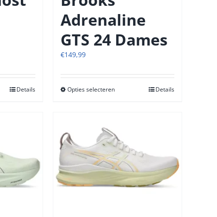
Adrenaline
GTS 24 Dames
€
149,99
Details
Opties selecteren
Dit
Details
t
product
heeft
re
meerdere
s.
variaties.
Deze
optie
kan
n
gekozen
n
worden
op
de