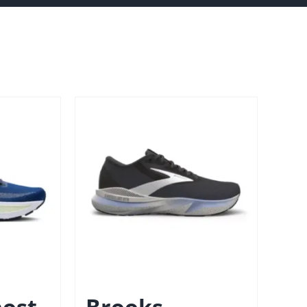
ost
Brooks