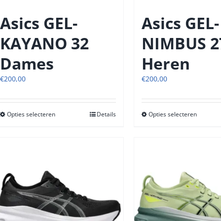
de
de
productpagina
produc
Asics GEL-
Asics GEL-
KAYANO 32
NIMBUS 2
Dames
Heren
€
200,00
€
200,00
Opties selecteren
Dit
Details
Opties selecteren
Dit
product
produc
heeft
heeft
meerdere
meerde
variaties.
variatie
Deze
Deze
optie
optie
kan
kan
gekozen
gekoze
worden
worde