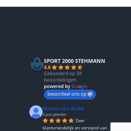
optie
kan
n
gekozen
n
worden
op
de
Betrouwbaar
tpagina
productpagina
SPORT 2000 STEHMANN
4.6
Gebaseerd op 58
beoordelingen
powered by
G
o
o
g
l
e
beoordeel ons op
Manon van Andel
6 jaar geleden
Zeer 
klantvriendelijk en verstand van 