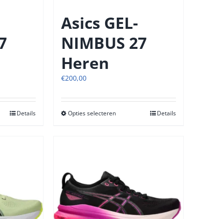
de
tpagina
productpagina
Asics GEL-
7
NIMBUS 27
Heren
€
200,00
Details
Opties selecteren
Dit
Details
t
product
heeft
re
meerdere
s.
variaties.
Deze
optie
kan
n
gekozen
n
worden