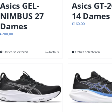
productpagina
produc
Asics GEL-
Asics GT-
NIMBUS 27
14 Dames
Dames
€
160,00
€
200,00
Opties selecteren
Dit
Details
Opties selecteren
Dit
product
produc
heeft
heeft
meerdere
meerde
variaties.
variatie
Deze
Deze
optie
optie
kan
kan
gekozen
gekoze
worden
worde
op
op