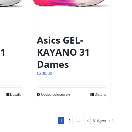
op
de
tpagina
productpagina
Asics GEL-
1
KAYANO 31
Dames
€
200,00
Details
Opties selecteren
Dit
Details
t
product
heeft
re
meerdere
s.
1
2
variaties.
…
4
Volgende
Deze