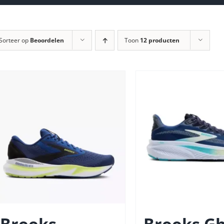
Sorteer op
Beoordelen
Toon
12 producten
Brooks
Brooks Gh