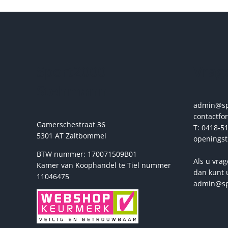
Sport2000
Vrage
Stehmann
admin@spo
contactfo
Gamerschestraat 36
T: 0418-51
5301 AT Zaltbommel
openingst
BTW nummer: 170071509B01
Als u vrag
Kamer van Koophandel te Tiel nummer
dan kunt 
11046475
admin@sp