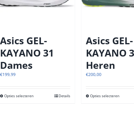
op
op
de
de
productpagina
produc
Asics GEL-
Asics GEL-
KAYANO 31
KAYANO 3
Dames
Heren
€
199,99
€
200,00
Opties selecteren
Dit
Details
Opties selecteren
Dit
product
produc
heeft
heeft
meerdere
meerde
variaties.
variatie
Deze
Deze