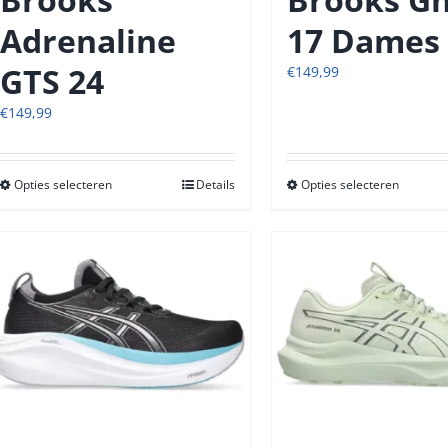
Adrenaline
17 Dames
GTS 24
€
149,99
€
149,99
Opties selecteren
Dit
Details
Opties selecteren
Dit
product
produc
heeft
heeft
meerdere
meerde
variaties.
variatie
Deze
Deze
optie
optie
kan
kan
gekozen
gekoze
worden
worde
op
op
de
de