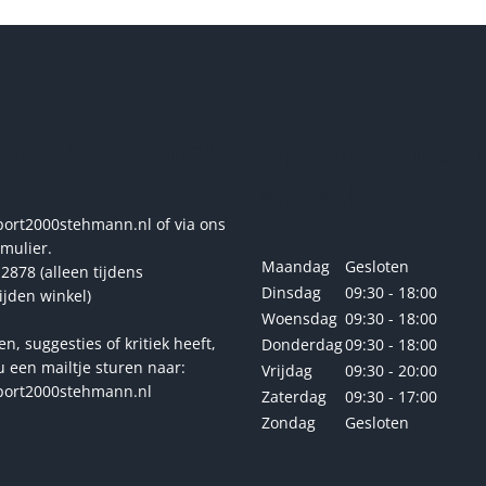
optie
optie
kan
kan
gekozen
gekoze
worden
worde
op
op
de
de
n? Stel ze ons!
Openingstijden
productpagina
produc
winkel
rt2000stehmann.nl of via ons
rmulier.
Maandag
Gesloten
2878 (alleen tijdens
Dinsdag
09:30 - 18:00
ijden winkel)
Woensdag
09:30 - 18:00
en, suggesties of kritiek heeft,
Donderdag
09:30 - 18:00
u een mailtje sturen naar:
Vrijdag
09:30 - 20:00
ort2000stehmann.nl
Zaterdag
09:30 - 17:00
Zondag
Gesloten