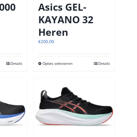
tpagina
productpagina
2000
Asics GEL-
KAYANO 32
Heren
€
200,00
Details
Opties selecteren
Dit
Details
t
product
heeft
re
meerdere
s.
variaties.
Deze
optie
kan
n
gekozen
n
worden
op