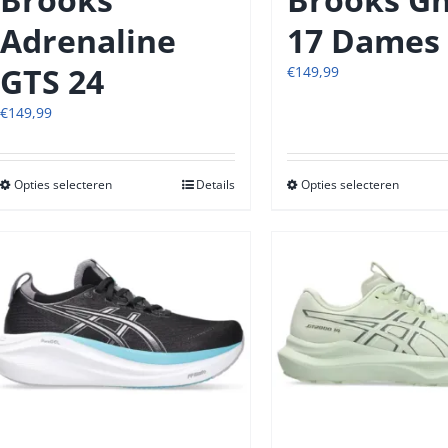
Adrenaline
17 Dames
GTS 24
€
149,99
€
149,99
Opties selecteren
Dit
Details
Opties selecteren
Dit
product
produc
heeft
heeft
meerdere
meerde
variaties.
variatie
Deze
Deze
optie
optie
kan
kan
gekozen
gekoze
worden
worde
op
op
de
de