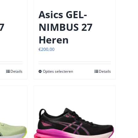
de
tpagina
productpagina
Asics GEL-
7
NIMBUS 27
Heren
€
200,00
Details
Opties selecteren
Dit
Details
t
product
heeft
re
meerdere
s.
variaties.
Deze
optie
kan
n
gekozen
n
worden