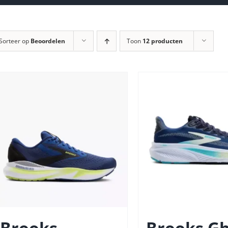
Sorteer op
Beoordelen
Toon
12 producten
Brooks
Brooks Gh