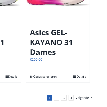
op
de
tpagina
productpagina
Asics GEL-
1
KAYANO 31
Dames
€
200,00
Details
Opties selecteren
Dit
Details
t
product
heeft
re
meerdere
s.
1
2
variaties.
…
4
Volgende
Deze