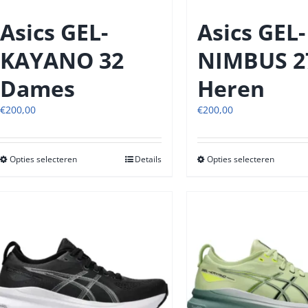
de
de
productpagina
produc
Asics GEL-
Asics GEL-
KAYANO 32
NIMBUS 2
Dames
Heren
€
200,00
€
200,00
Opties selecteren
Dit
Details
Opties selecteren
Dit
product
produc
heeft
heeft
meerdere
meerde
variaties.
variatie
Deze
Deze
optie
optie
kan
kan
gekozen
gekoze
worden
worde