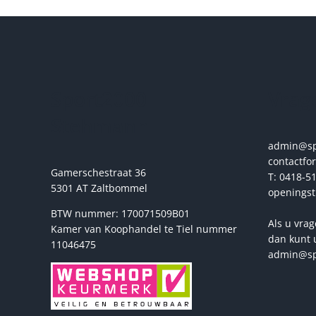
Sport2000
Vrage
Stehmann
admin@spo
contactfo
Gamerschestraat 36
T: 0418-51
5301 AT Zaltbommel
openingst
BTW nummer: 170071509B01
Als u vrag
Kamer van Koophandel te Tiel nummer
dan kunt 
11046475
admin@sp