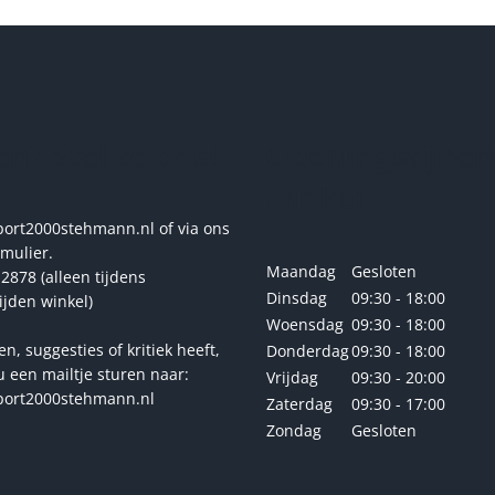
optie
optie
kan
kan
gekozen
gekoze
worden
worde
op
op
de
de
n? Stel ze ons!
Openingstijden
productpagina
produc
winkel
rt2000stehmann.nl of via ons
rmulier.
Maandag
Gesloten
2878 (alleen tijdens
Dinsdag
09:30 - 18:00
ijden winkel)
Woensdag
09:30 - 18:00
en, suggesties of kritiek heeft,
Donderdag
09:30 - 18:00
u een mailtje sturen naar:
Vrijdag
09:30 - 20:00
ort2000stehmann.nl
Zaterdag
09:30 - 17:00
Zondag
Gesloten