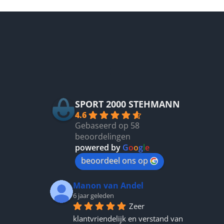
optie
kan
n
gekozen
n
worden
op
de
Betrouwbaar
tpagina
productpagina
SPORT 2000 STEHMANN
4.6
Gebaseerd op 58
beoordelingen
powered by
G
o
o
g
l
e
beoordeel ons op
Manon van Andel
6 jaar geleden
Zeer 
klantvriendelijk en verstand van 