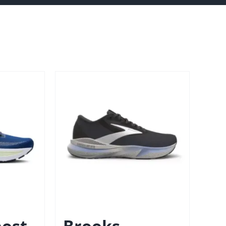
ost
Brooks