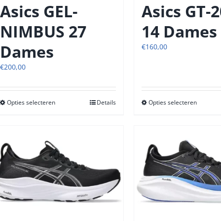
productpagina
produc
Asics GEL-
Asics GT-
NIMBUS 27
14 Dames
Dames
€
160,00
€
200,00
Opties selecteren
Dit
Details
Opties selecteren
Dit
product
produc
heeft
heeft
meerdere
meerde
variaties.
variatie
Deze
Deze
optie
optie
kan
kan
gekozen
gekoze
worden
worde
op
op