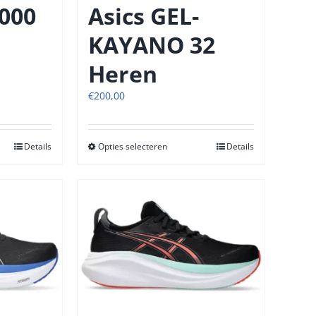
tpagina
productpagina
2000
Asics GEL-
KAYANO 32
Heren
€
200,00
Details
Opties selecteren
Dit
Details
t
product
heeft
re
meerdere
s.
variaties.
Deze
optie
kan
n
gekozen
n
worden
op