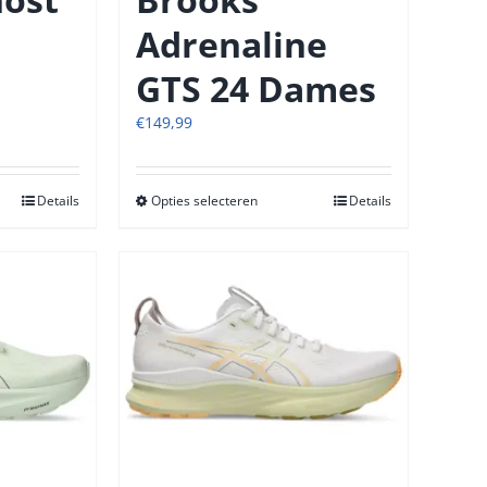
Adrenaline
GTS 24 Dames
€
149,99
Details
Opties selecteren
Dit
Details
t
product
heeft
re
meerdere
s.
variaties.
Deze
optie
kan
n
gekozen
n
worden
op
de