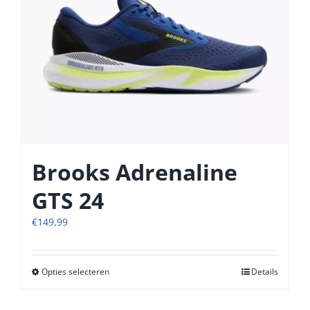
de
productpagina
Brooks Adrenaline
GTS 24
€
149,99
Opties selecteren
Dit
Details
product
heeft