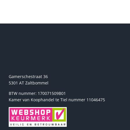
meerdere
variaties.
Deze
optie
kan
gekozen
worden
op
de
Sport2000 Stehmann
productpagina
Gamerschestraat 36
5301 AT Zaltbommel
BTW nummer: 170071509B01
Kamer van Koophandel te Tiel nummer 11046475