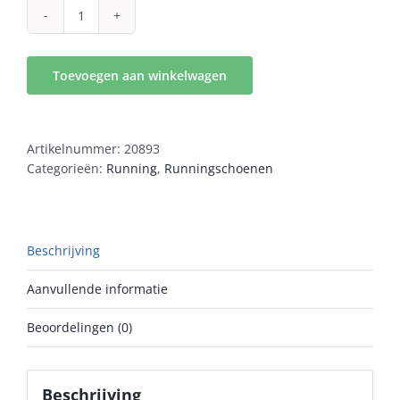
Asics
GEL-
NIMBUS
Toevoegen aan winkelwagen
27
Heren
aantal
Artikelnummer:
20893
Categorieën:
Running
,
Runningschoenen
Beschrijving
Aanvullende informatie
Beoordelingen (0)
Beschrijving