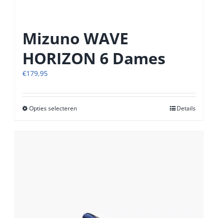
Mizuno WAVE
HORIZON 6 Dames
€
179,95
Opties selecteren
Dit
Details
product
heeft
meerdere
variaties.
Deze
optie
kan
gekozen
worden
op