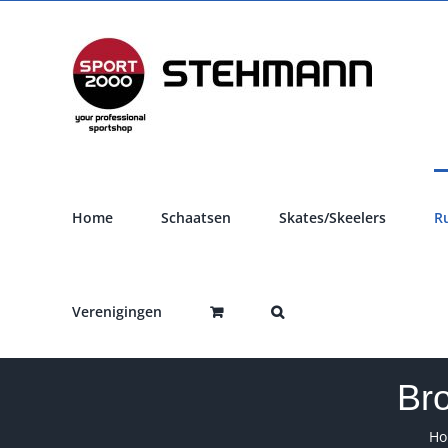
Ga
naar
inhoud
Home
Schaatsen
Skates/Skeelers
R
Verenigingen
Br
H