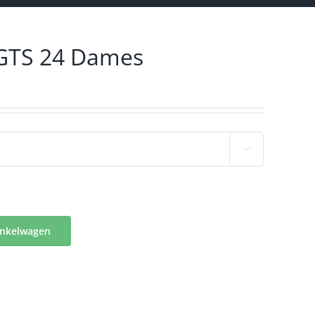
 GTS 24 Dames

inkelwagen