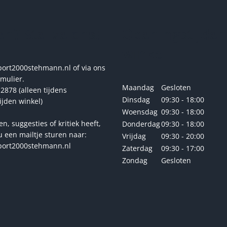
kan
gekozen
n? Stel ze ons!
Openingstijden
worden
op
winkel
de
productpagina
rt2000stehmann.nl of via ons
rmulier.
Maandag
Gesloten
2878 (alleen tijdens
Dinsdag
09:30 - 18:00
ijden winkel)
Woensdag
09:30 - 18:00
en, suggesties of kritiek heeft,
Donderdag
09:30 - 18:00
u een mailtje sturen naar:
Vrijdag
09:30 - 20:00
ort2000stehmann.nl
Zaterdag
09:30 - 17:00
Zondag
Gesloten