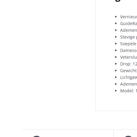
Vernie
GuideRa
Ademen
Stevige
Soepele
Damess
Veterslu
Drop: 
Gewicht
Lichtgew
Ademen
Model: 