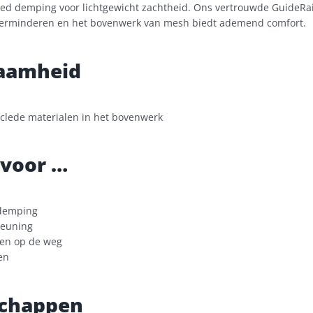
sed demping voor lichtgewicht zachtheid. Ons vertrouwde GuideR
verminderen en het bovenwerk van mesh biedt ademend comfort.
aamheid
clede materialen in het bovenwerk
 voor …
demping
euning
en op de weg
en
schappen