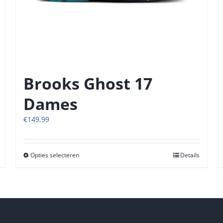
Brooks Ghost 17
Dames
€
149,99
Opties selecteren
Dit
Details
product
heeft
meerdere
variaties.
Deze
optie