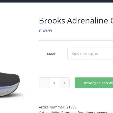
Brooks Adrenaline
€
149,99
Maat
Toevoegen aan w
Brooks
Adrenaline
GTS
24
Artikelnummer:
21969
Dames
Categorieën:
Running
,
Runningschoenen
aantal