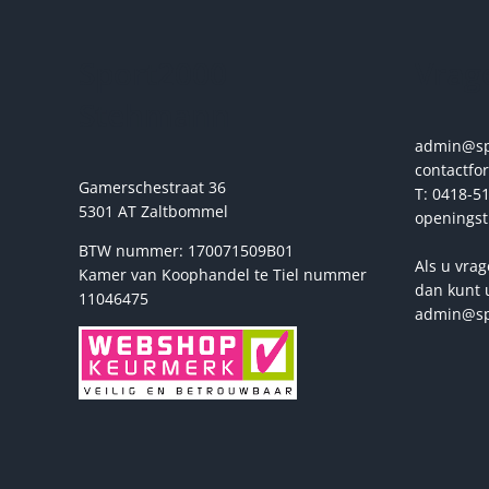
kan
gekozen
Sport2000
Vrage
worden
op
Stehmann
de
productpagina
admin@spo
contactfo
Gamerschestraat 36
T: 0418-51
5301 AT Zaltbommel
openingst
BTW nummer: 170071509B01
Als u vrag
Kamer van Koophandel te Tiel nummer
dan kunt 
11046475
admin@sp