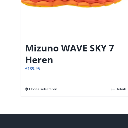
Mizuno WAVE SKY 7
Heren
€
189,95
Opties selecteren
Dit
Details
product
heeft
meerdere
variaties.
Deze
optie