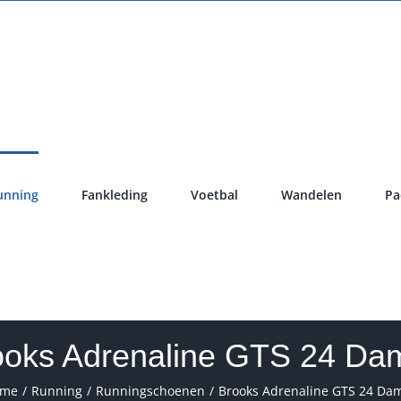
unning
Fankleding
Voetbal
Wandelen
Pa
ooks Adrenaline GTS 24 Da
ome
Running
Runningschoenen
Brooks Adrenaline GTS 24 Da