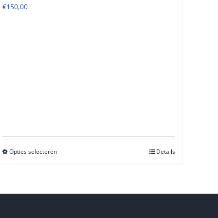
€
150,00
Opties selecteren
Dit
Details
product
heeft
meerdere
variaties.
Deze
optie