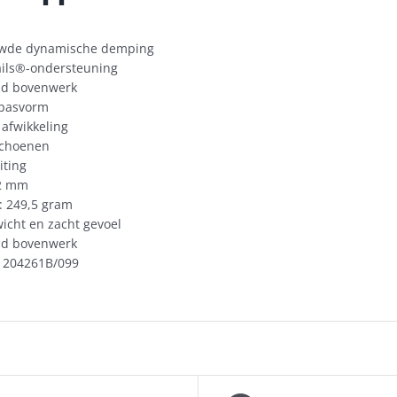
uwde dynamische demping
ils®-ondersteuning
d bovenwerk
 pasvorm
 afwikkeling
choenen
iting
12 mm
: 249,5 gram
icht en zacht gevoel
d bovenwerk
1204261B/099