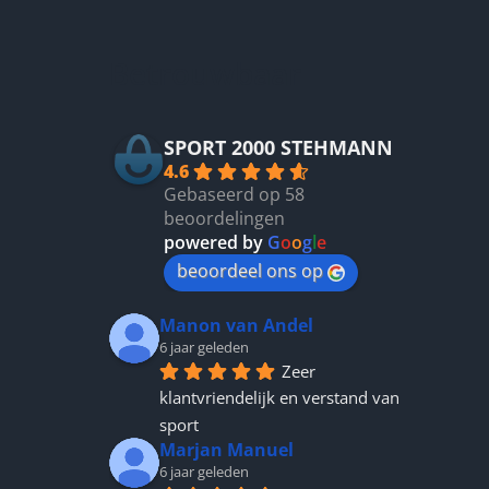
kan
gekozen
Betrouwbaar
worden
op
de
productpagina
SPORT 2000 STEHMANN
4.6
Gebaseerd op 58
beoordelingen
powered by
G
o
o
g
l
e
beoordeel ons op
Manon van Andel
6 jaar geleden
Zeer 
klantvriendelijk en verstand van 
sport
Marjan Manuel
6 jaar geleden