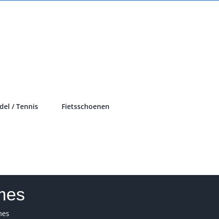
del / Tennis
Fietsschoenen
mes
mes