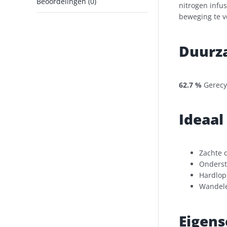
Beoordelingen (0)
nitrogen infu
beweging te 
Duurz
62.7 %
Gerecy
Ideaal
Zachte 
Onderst
Hardlop
Wandel
Eigen