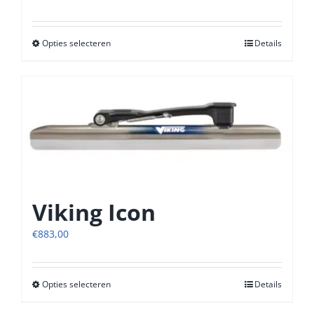
Opties selecteren
Dit
Details
product
heeft
meerdere
variaties.
Deze
optie
kan
gekozen
worden
op
Viking Icon
de
productpagina
€
883,00
Opties selecteren
Dit
Details
product