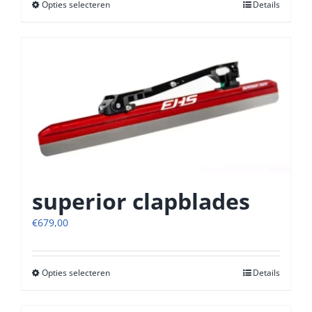
Opties selecteren
Dit
Details
product
heeft
meerdere
variaties.
Deze
optie
kan
gekozen
worden
op
de
productpagina
superior clapblades
€
679,00
Opties selecteren
Dit
Details
product
heeft