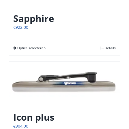
Sapphire
€
922,00
Opties selecteren
Dit
Details
product
heeft
meerdere
variaties.
Deze
optie
kan
gekozen
worden
op
Icon plus
de
productpagina
€
904,00