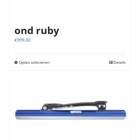
ond ruby
€
999,00
Opties selecteren
Dit
Details
product
heeft
meerdere
variaties.
Deze
optie
kan
gekozen
worden
op
de