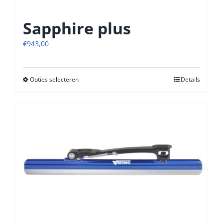
productpagina
Sapphire plus
€
943,00
Opties selecteren
Dit
Details
product
heeft
meerdere
variaties.
Deze
optie
kan
gekozen
worden
op
de
productpagina