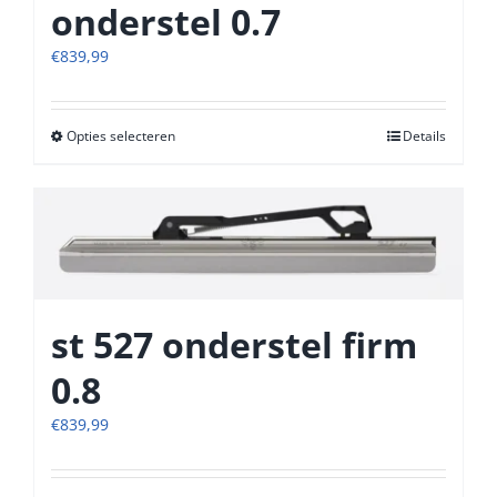
onderstel 0.7
op
de
€
839,99
productpagina
Opties selecteren
Dit
Details
product
heeft
meerdere
variaties.
Deze
optie
kan
st 527 onderstel firm
gekozen
worden
0.8
op
de
€
839,99
productpagina