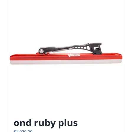
ond ruby plus
€
1.020,00