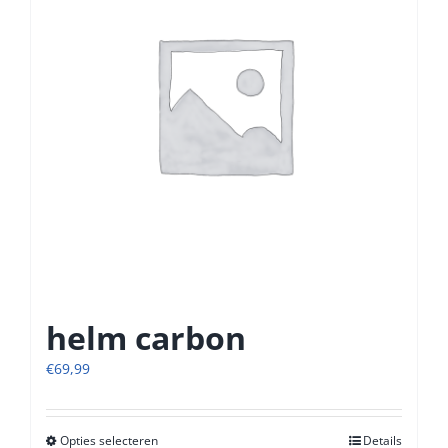
kan
gekozen
worden
op
de
productpagina
helm carbon
€
69,99
Opties selecteren
Dit
Details