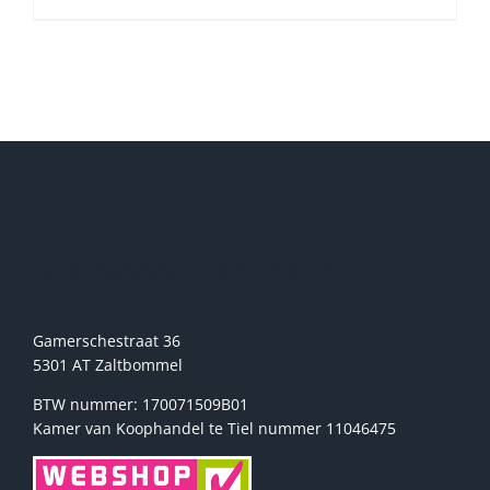
product
heeft
meerdere
variaties.
Deze
optie
kan
gekozen
worden
op
de
Sport2000 Stehmann
productpagina
Gamerschestraat 36
5301 AT Zaltbommel
BTW nummer: 170071509B01
Kamer van Koophandel te Tiel nummer 11046475