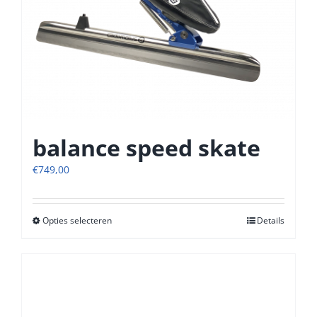
balance speed skate
€
749,00
Opties selecteren
Dit
Details
product
heeft
meerdere
variaties.
Deze
optie