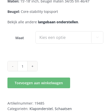
Maten:
15’-18’ inch, beugel maten 34/35 tm 46/47
Beugel:
Core-stability topsport
Bekijk alle andere
langebaan onderstellen
.
Maat

ond
ruby
plus
Toevoegen aan winkelwagen
aantal
Artikelnummer:
19485
Categorieën:
Klaponderstel
,
Schaatsen