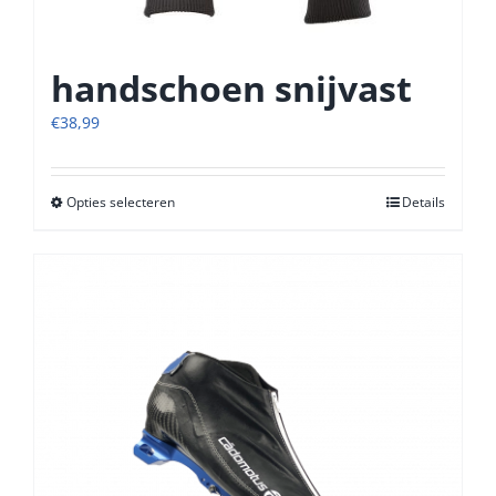
handschoen snijvast
€
38,99
Opties selecteren
Dit
Details
product
heeft
meerdere
variaties.
Deze
optie
kan
gekozen
worden
op
de
productpagina