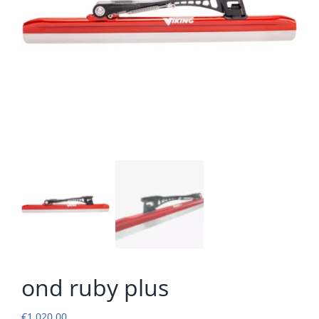
ond ruby plus
€
1.020,00