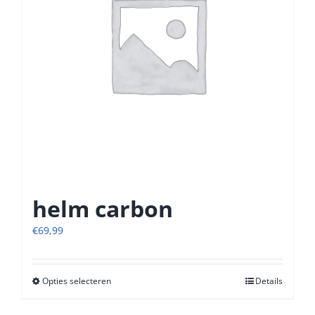
worden
op
de
productpagina
helm carbon
€
69,99
Opties selecteren
Dit
Details
product
heeft