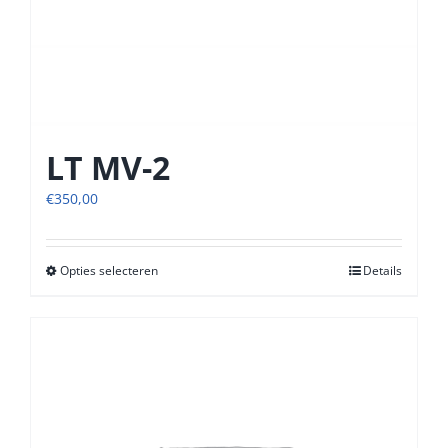
LT MV-2
€
350,00
Opties selecteren
Dit
Details
product
heeft
meerdere
variaties.
Deze
optie
kan
gekozen