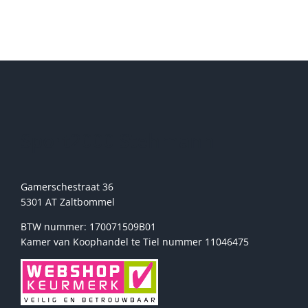
meerdere
variaties.
Deze
optie
kan
gekozen
worden
op
de
Sport2000 Stehmann
productpagina
Gamerschestraat 36
5301 AT Zaltbommel
BTW nummer: 170071509B01
Kamer van Koophandel te Tiel nummer 11046475