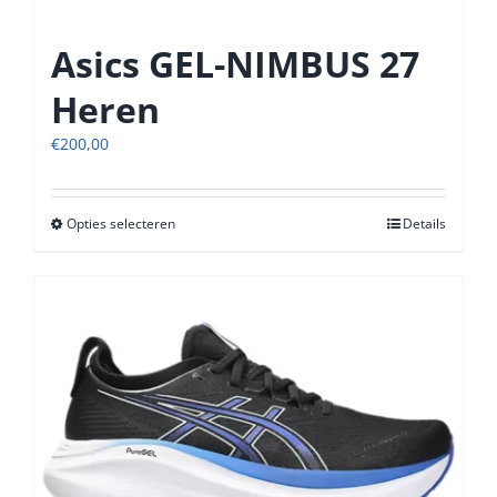
Asics GEL-NIMBUS 27
Heren
€
200,00
Opties selecteren
Dit
Details
product
heeft
meerdere
variaties.
Deze
optie
kan
gekozen
worden
op
de