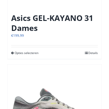
Asics GEL-KAYANO 31
Dames
€
199,99
Opties selecteren
Dit
Details
product
heeft
meerdere
variaties.
Deze
optie
kan
gekozen
worden
op