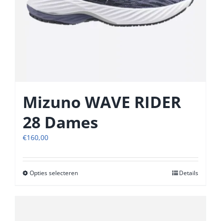
Mizuno WAVE RIDER
28 Dames
€
160,00
Opties selecteren
Dit
Details
product
heeft
meerdere
variaties.