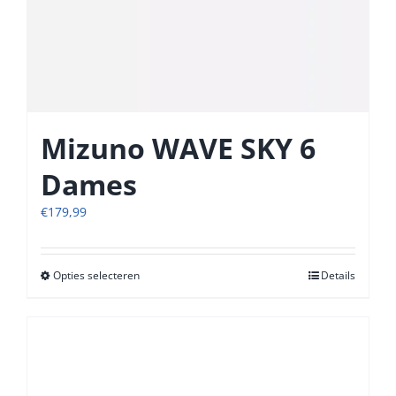
Mizuno WAVE SKY 6
Dames
€
179,99
Opties selecteren
Dit
Details
product
heeft
meerdere
variaties.
Deze
optie