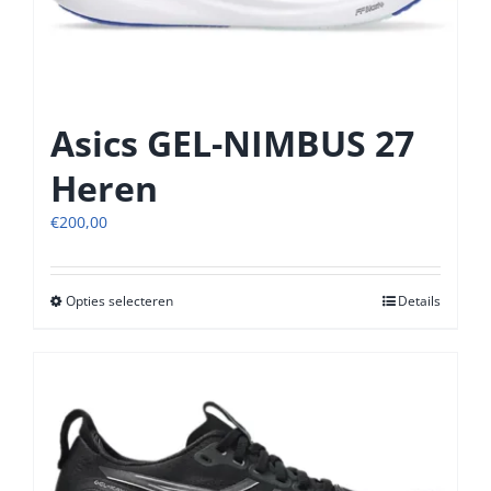
productpagina
Asics GEL-NIMBUS 27
Heren
€
200,00
Opties selecteren
Dit
Details
product
heeft
meerdere
variaties.
Deze
optie
kan