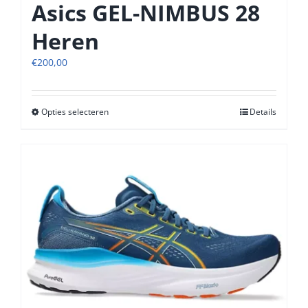
Asics GEL-NIMBUS 28
Heren
€
200,00
Opties selecteren
Dit
Details
product
heeft
meerdere
variaties.
Deze
optie
kan
gekozen
worden
op
de
productpagina