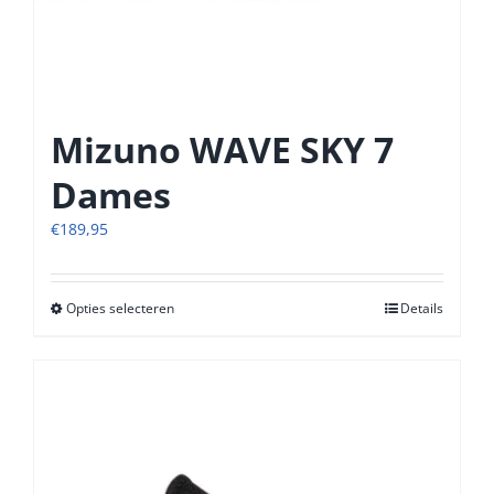
Mizuno WAVE SKY 7
Dames
€
189,95
Opties selecteren
Dit
Details
product
heeft
meerdere
variaties.
Deze
optie
kan