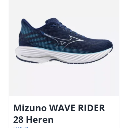
Deze
optie
kan
gekozen
worden
op
de
productpagina
Mizuno WAVE RIDER
28 Heren