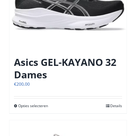
gekozen
worden
op
de
productpagina
Asics GEL-KAYANO 32
Dames
€
200,00
Opties selecteren
Dit
Details
product
heeft
meerdere
variaties.