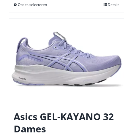
Opties selecteren
Dit
Details
product
heeft
meerdere
variaties.
Deze
optie
kan
gekozen
worden
op
de
productpagina
Asics GEL-KAYANO 32
Dames