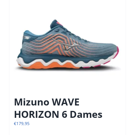
kan
gekozen
worden
op
de
productpagina
Mizuno WAVE
HORIZON 6 Dames
€
179,95