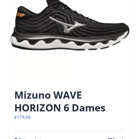
gekozen
worden
op
de
productpagina
Mizuno WAVE
HORIZON 6 Dames
€
179,99