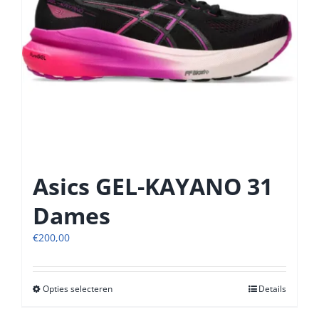
op
de
productpagina
Asics GEL-KAYANO 31
Dames
€
200,00
Opties selecteren
Dit
Details
product