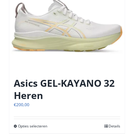
Deze
optie
kan
gekozen
worden
op
de
productpagina
Asics GEL-KAYANO 32
Heren
€
200,00
Opties selecteren
Dit
Details
product