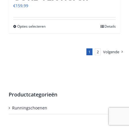
€
159,99
Opties selecteren
Dit
Details
product
heeft
meerdere
variaties.
1
2
Volgende
Deze
optie
kan
gekozen
worden
op
Productcategorieën
de
productpagina
Runningschoenen