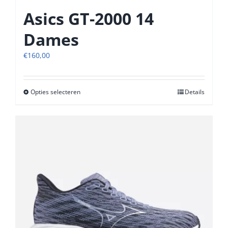
Asics GT-2000 14
Dames
€
160,00
Opties selecteren
Dit
Details
product
heeft
meerdere
variaties.
Deze
optie
kan
gekozen
worden
op
de
productpagina