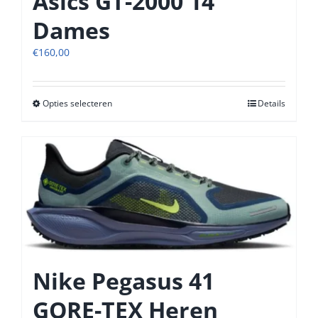
Asics GT-2000 14
Dames
€
160,00
Opties selecteren
Dit
Details
product
heeft
meerdere
variaties.
Deze
optie
kan
gekozen
worden
op
Nike Pegasus 41
de
productpagina
GORE-TEX Heren