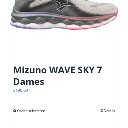
de
productpagina
Mizuno WAVE SKY 7
Dames
€
190,00
Opties selecteren
Dit
Details
product
heeft