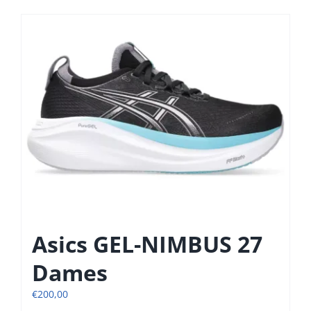
heeft
meerdere
variaties.
Deze
optie
kan
gekozen
worden
op
de
productpagina
Asics GEL-NIMBUS 27
Dames
€
200,00