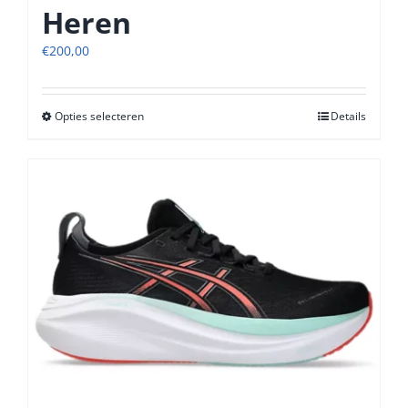
Heren
€
200,00
Opties selecteren
Dit
Details
product
heeft
meerdere
variaties.
Deze
optie
kan
gekozen
worden
op
de
productpagina