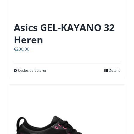
Asics GEL-KAYANO 32
Heren
€
200,00
Opties selecteren
Dit
Details
product
heeft
meerdere
variaties.
Deze
optie
kan
gekozen
worden