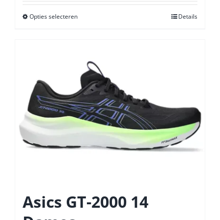
Opties selecteren
Dit
Details
product
heeft
meerdere
variaties.
Deze
optie
kan
gekozen
worden
op
de
productpagina
Asics GT-2000 14