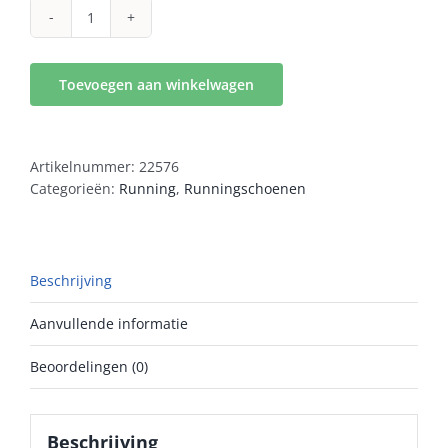
Asics
NOVABLAST
5
Toevoegen aan winkelwagen
Heren
aantal
Artikelnummer:
22576
Categorieën:
Running
,
Runningschoenen
Beschrijving
Aanvullende informatie
Beoordelingen (0)
Beschrijving