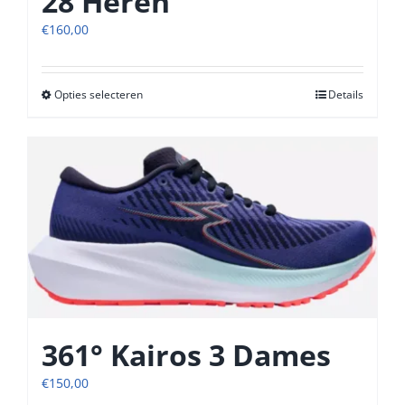
28 Heren
€
160,00
Opties selecteren
Dit
Details
product
heeft
meerdere
variaties.
Deze
optie
kan
gekozen
worden
op
de
productpagina
361° Kairos 3 Dames
€
150,00