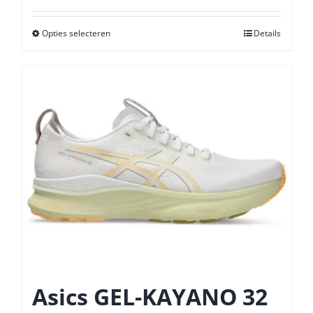
Opties selecteren
Dit
Details
product
heeft
meerdere
variaties.
Deze
optie
kan
gekozen
worden
op
de
productpagina
Asics GEL-KAYANO 32