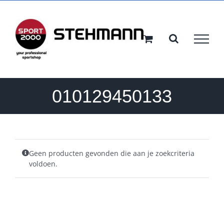
Ga
naar
inhoud
010129450133
Geen producten gevonden die aan je zoekcriteria
voldoen.