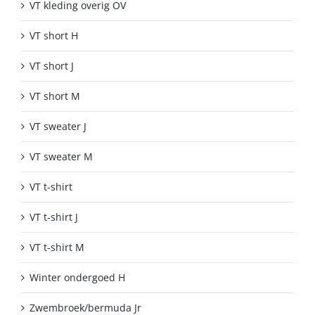
VT kleding overig OV
VT short H
VT short J
VT short M
VT sweater J
VT sweater M
VT t-shirt
VT t-shirt J
VT t-shirt M
Winter ondergoed H
Zwembroek/bermuda Jr