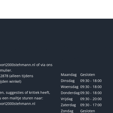
variaties.
variatie
Deze
Deze
optie
optie
kan
kan
gekozen
gekoze
worden
worde
op
op
de
de
n? Stel ze ons!
Openingstijden
productpagina
produc
winkel
rt2000stehmann.nl of via ons
rmulier.
Maandag
Gesloten
2878 (alleen tijdens
Dinsdag
09:30 - 18:00
ijden winkel)
Woensdag
09:30 - 18:00
en, suggesties of kritiek heeft,
Donderdag
09:30 - 18:00
u een mailtje sturen naar:
Vrijdag
09:30 - 20:00
ort2000stehmann.nl
Zaterdag
09:30 - 17:00
Zondag
Gesloten