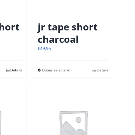
tpagina
productpagina
short
jr tape short
charcoal
€
49,95
Details
Opties selecteren
Dit
Details
t
product
heeft
re
meerdere
s.
variaties.
Deze
optie
kan
n
gekozen
n
worden