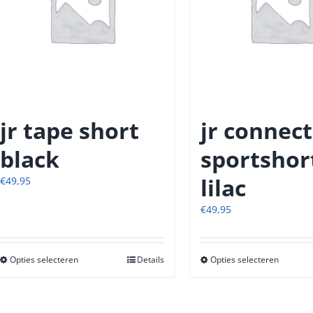
gekozen
gekoze
worden
worde
op
op
de
de
productpagina
produc
jr tape short
jr connect
black
sportshor
lilac
€
49,95
€
49,95
Opties selecteren
Dit
Details
Opties selecteren
Dit
product
produc
heeft
heeft
meerdere
meerde