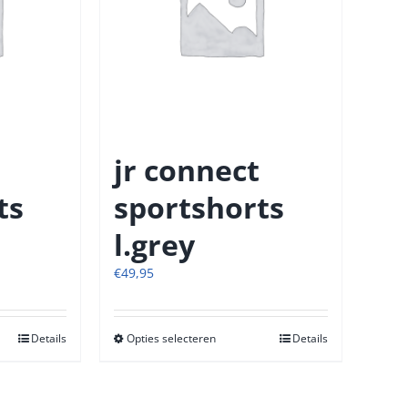
n
gekozen
n
worden
op
de
tpagina
productpagina
jr connect
ts
sportshorts
l.grey
€
49,95
Details
Opties selecteren
Dit
Details
t
product
heeft
re
meerdere