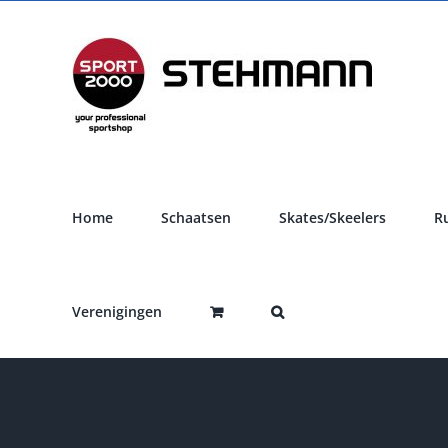
Ga
naar
inhoud
Home
Schaatsen
Skates/Skeelers
R
Verenigingen