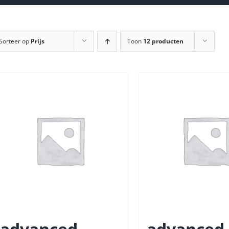
Sorteer op
Prijs
Toon
12 producten
advanced
advanced