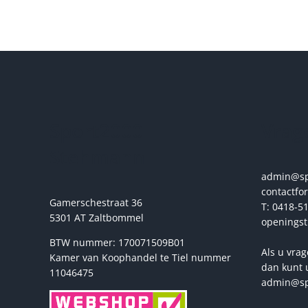
Sport2000
Vrage
Stehmann
admin@spo
contactfo
Gamerschestraat 36
T: 0418-51
5301 AT Zaltbommel
openingst
BTW nummer: 170071509B01
Als u vrag
Kamer van Koophandel te Tiel nummer
dan kunt 
11046475
admin@sp