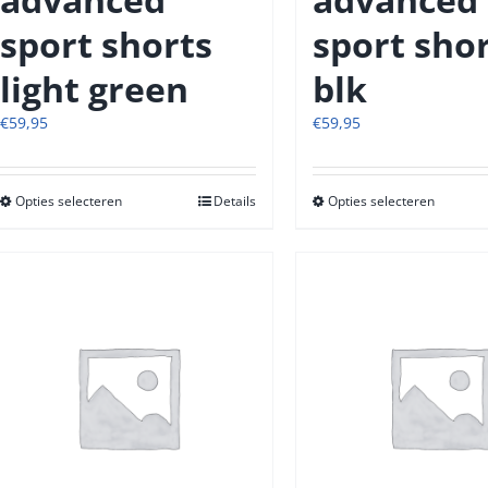
sport shorts
sport sho
light green
blk
€
59,95
€
59,95
Opties selecteren
Dit
Details
Opties selecteren
Dit
product
produc
heeft
heeft
meerdere
meerde
variaties.
variatie
Deze
Deze
optie
optie
kan
kan
gekozen
gekoze
worden
worde
op
op
de
de