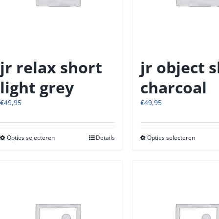
op
op
de
de
productpagina
produc
jr relax short
jr object 
light grey
charcoal
€
49,95
€
49,95
Opties selecteren
Dit
Details
Opties selecteren
Dit
product
produc
heeft
heeft
meerdere
meerde
variaties.
variatie
Deze
Deze
optie
optie
kan
kan