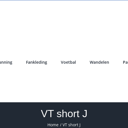
unning
Fankleding
Voetbal
Wandelen
Pa
VT short J
Home
VT short J