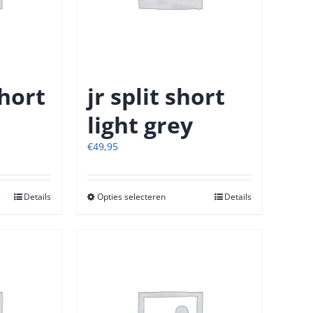
op
de
tpagina
productpagina
short
jr split short
light grey
€
49,95
Details
Opties selecteren
Dit
Details
t
product
heeft
re
meerdere
s.
variaties.
Deze
optie
kan