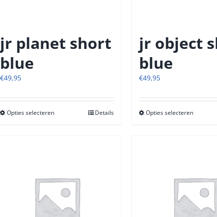
productpagina
produc
jr planet short
jr object 
blue
blue
€
49,95
€
49,95
Opties selecteren
Dit
Details
Opties selecteren
Dit
product
produc
heeft
heeft
meerdere
meerde
variaties.
variatie
Deze
Deze
optie
optie
kan
kan
gekozen
gekoze
worden
worde