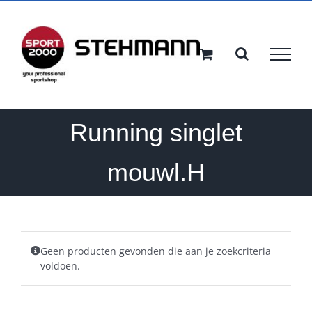
Ga
naar
inhoud
Running singlet
mouwl.H
Geen producten gevonden die aan je zoekcriteria
voldoen.