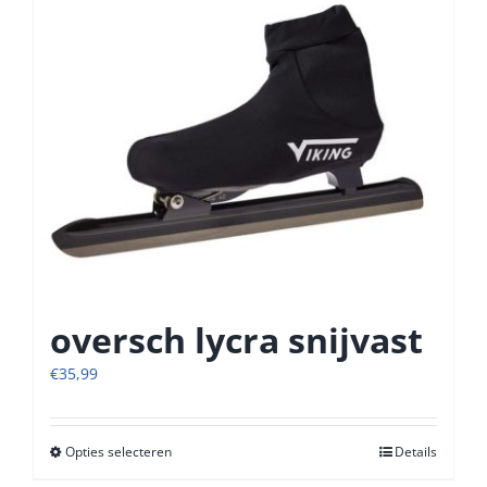
oversch lycra snijvast
€
35,99
Opties selecteren
Dit
Details
product