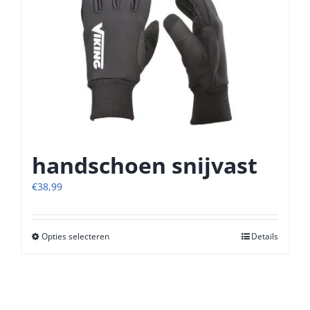
Deze
optie
kan
gekozen
worden
op
de
productpagina
handschoen snijvast
€
38,99
Opties selecteren
Dit
Details
product
heeft
meerdere
variaties.