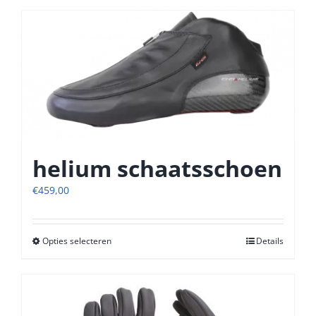
heeft
meerdere
variaties.
Deze
optie
kan
gekozen
worden
op
de
helium schaatsschoen
productpagina
€
459,00
Opties selecteren
Dit
Details
product
heeft
meerdere
variaties.