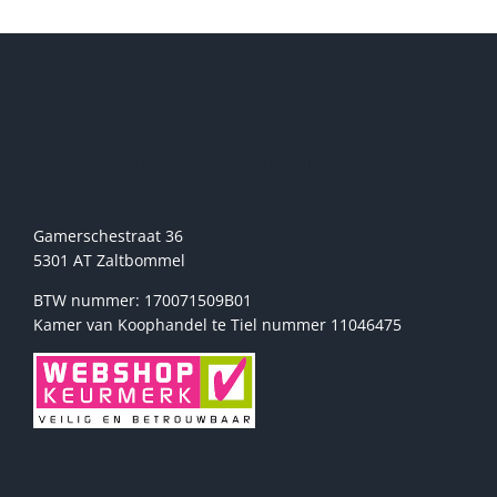
Deze
optie
kan
gekozen
worden
op
de
Sport2000 Stehmann
productpagina
Gamerschestraat 36
5301 AT Zaltbommel
BTW nummer: 170071509B01
Kamer van Koophandel te Tiel nummer 11046475