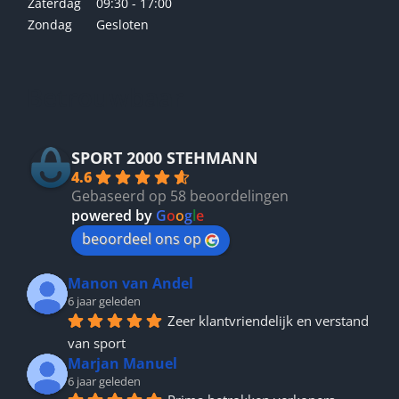
Zaterdag
09:30 - 17:00
Zondag
Gesloten
Betrouwbaar
SPORT 2000 STEHMANN
4.6
Gebaseerd op 58 beoordelingen
powered by
G
o
o
g
l
e
beoordeel ons op
Manon van Andel
6 jaar geleden
Zeer klantvriendelijk en verstand 
van sport
Marjan Manuel
6 jaar geleden