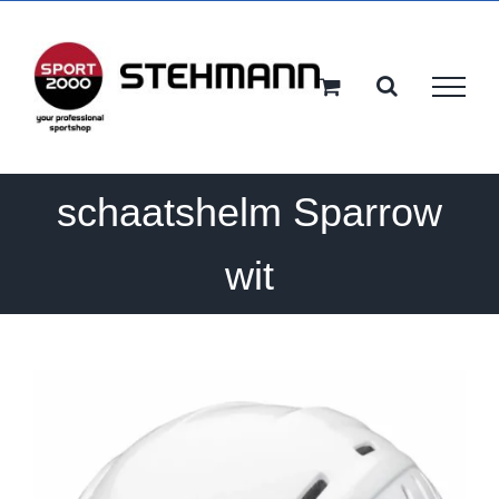
Ga
naar
inhoud
schaatshelm Sparrow
wit