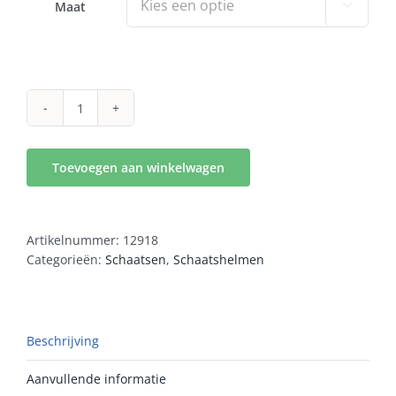
Maat

schaatshelm
Sparrow
wit
Toevoegen aan winkelwagen
aantal
Artikelnummer:
12918
Categorieën:
Schaatsen
,
Schaatshelmen
Beschrijving
Aanvullende informatie