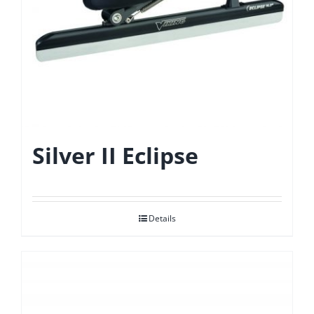
de
productpagina
Silver II Eclipse
Details