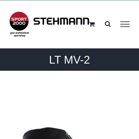
Ga
naar
inhoud
LT MV-2