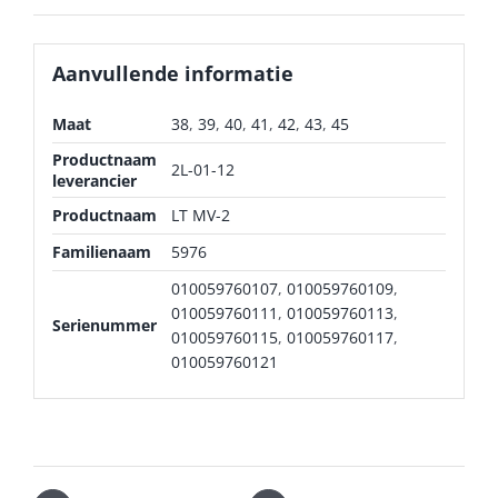
Aanvullende informatie
Maat
38
,
39
,
40
,
41
,
42
,
43
,
45
Productnaam
2L-01-12
leverancier
Productnaam
LT MV-2
Familienaam
5976
010059760107
,
010059760109
,
010059760111
,
010059760113
,
Serienummer
010059760115
,
010059760117
,
010059760121