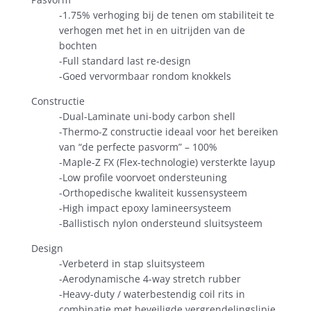
-1.75% verhoging bij de tenen om stabiliteit te
verhogen met het in en uitrijden van de
bochten
-Full standard last re-design
-Goed vervormbaar rondom knokkels
Constructie
-Dual-Laminate uni-body carbon shell
-Thermo-Z constructie ideaal voor het bereiken
van “de perfecte pasvorm” – 100%
-Maple-Z FX (Flex-technologie) versterkte layup
-Low profile voorvoet ondersteuning
-Orthopedische kwaliteit kussensysteem
-High impact epoxy lamineersysteem
-Ballistisch nylon ondersteund sluitsysteem
Design
-Verbeterd in stap sluitsysteem
-Aerodynamische 4-way stretch rubber
-Heavy-duty / waterbestendig coil rits in
combinatie met beveiligde vergrendelingslipje