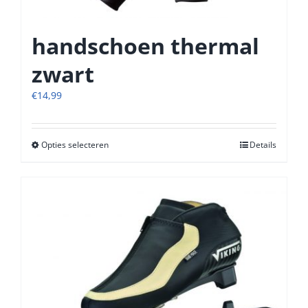
handschoen thermal
zwart
€
14,99
Opties selecteren
Dit
Details
product
heeft
meerdere
variaties.
Deze
optie
kan
gekozen
worden
op