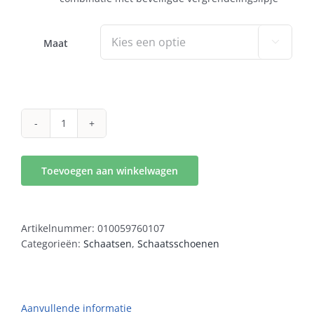
Maat

LT
MV-
2
Toevoegen aan winkelwagen
aantal
Artikelnummer:
010059760107
Categorieën:
Schaatsen
,
Schaatsschoenen
Aanvullende informatie