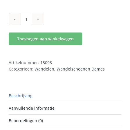
Lowa
Innox
Pro
Toevoegen aan winkelwagen
GTX
Mid
Ws
anthracit
Artikelnummer:
15098
aantal
Categorieën:
Wandelen
,
Wandelschoenen Dames
Beschrijving
Aanvullende informatie
Beoordelingen (0)