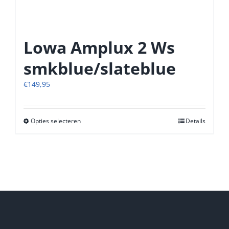
Lowa Amplux 2 Ws
smkblue/slateblue
€
149,95
Opties selecteren
Dit
Details
product
heeft
meerdere
variaties.
Deze
optie
kan
gekozen
worden