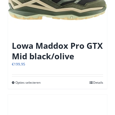
Lowa Maddox Pro GTX
Mid black/olive
€
199,95
Opties selecteren
Dit
Details
product
heeft
meerdere
variaties.
Deze