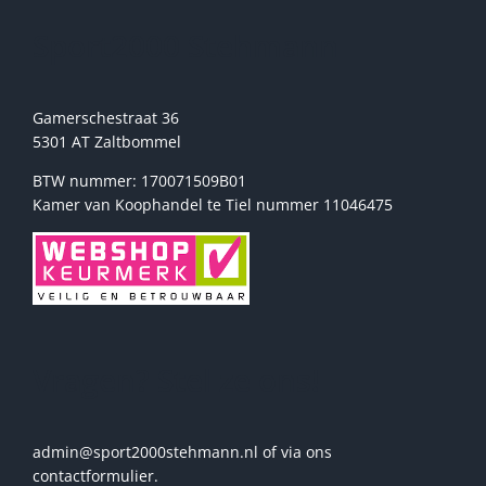
op
de
Sport2000 Stehmann
productpagina
Gamerschestraat 36
5301 AT Zaltbommel
BTW nummer: 170071509B01
Kamer van Koophandel te Tiel nummer 11046475
Vragen? Stel ze ons!
admin@sport2000stehmann.nl of via ons
contactformulier.