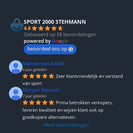
Betrouwbaar
SPORT 2000 STEHMANN
4.6
Gebaseerd op 58 beoordelingen
powered by
G
o
o
g
l
e
beoordeel ons op
Manon van Andel
6 jaar geleden
Zeer klantvriendelijk en verstand 
van sport
Marjan Manuel
7 jaar geleden
Prima betrokken verkopers, 
leveren kwaliteit en wijzen klant ook op 
goedkopere alternatieven.
Meer beoordelingen