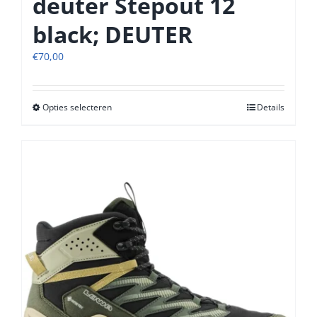
deuter Stepout 12
black; DEUTER
€
70,00
Opties selecteren
Dit
Details
product
heeft
meerdere
variaties.
Deze
optie
kan
gekozen
worden
op
de
productpagina