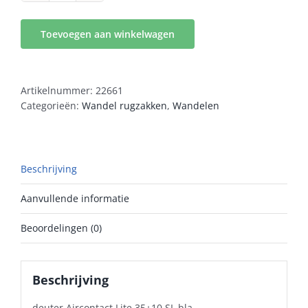
Aircontact
Lite
Toevoegen aan winkelwagen
35+10
SL
bla
aantal
Artikelnummer:
22661
Categorieën:
Wandel rugzakken
,
Wandelen
Beschrijving
Aanvullende informatie
Beoordelingen (0)
Beschrijving
deuter Aircontact Lite 35+10 SL bla