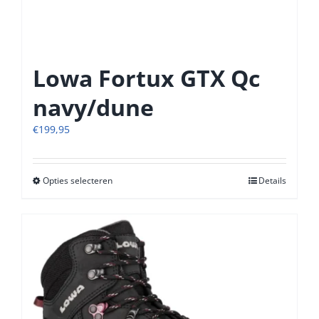
Lowa Fortux GTX Qc
navy/dune
€
199,95
Opties selecteren
Dit
Details
product
heeft
meerdere
variaties.
Deze
optie
kan
gekozen