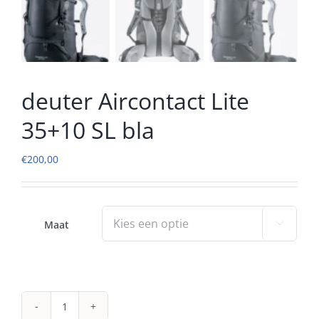
deuter Aircontact Lite
35+10 SL bla
€
200,00
Maat

deuter