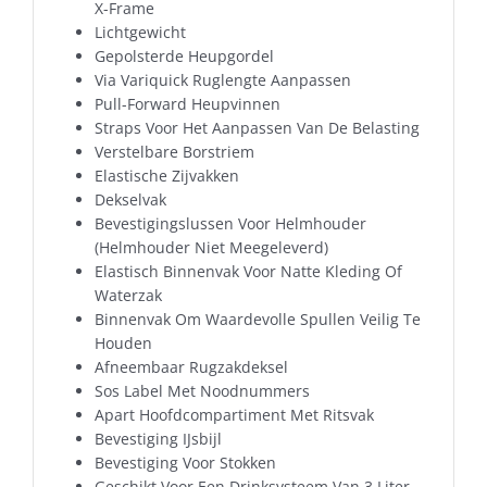
X-Frame
Lichtgewicht
Gepolsterde Heupgordel
Via Variquick Ruglengte Aanpassen
Pull-Forward Heupvinnen
Straps Voor Het Aanpassen Van De Belasting
Verstelbare Borstriem
Elastische Zijvakken
Dekselvak
Bevestigingslussen Voor Helmhouder
(Helmhouder Niet Meegeleverd)
Elastisch Binnenvak Voor Natte Kleding Of
Waterzak
Binnenvak Om Waardevolle Spullen Veilig Te
Houden
Afneembaar Rugzakdeksel
Sos Label Met Noodnummers
Apart Hoofdcompartiment Met Ritsvak
Bevestiging IJsbijl
Bevestiging Voor Stokken
Geschikt Voor Een Drinksysteem Van 3 Liter