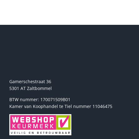
meerdere
variaties.
Deze
optie
kan
gekozen
worden
op
de
Sport2000 Stehmann
productpagina
Gamerschestraat 36
5301 AT Zaltbommel
BTW nummer: 170071509B01
Kamer van Koophandel te Tiel nummer 11046475