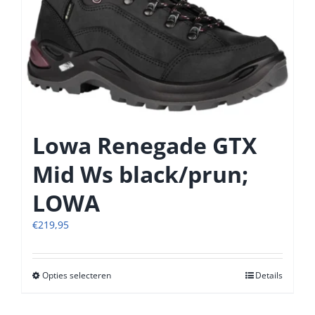
worden
op
de
productpagina
Lowa Renegade GTX
Mid Ws black/prun;
LOWA
€
219,95
Opties selecteren
Dit
Details
product
heeft