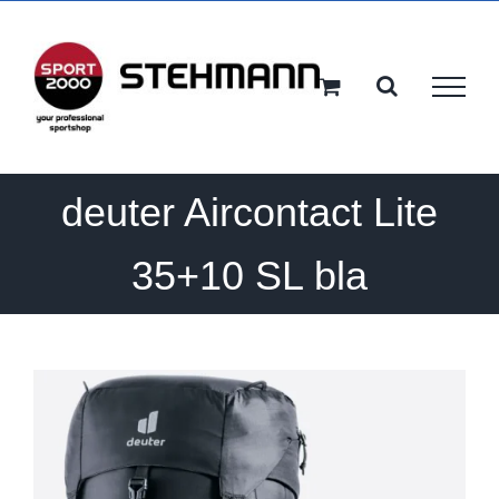
Ga
naar
inhoud
deuter Aircontact Lite
35+10 SL bla