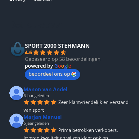
Betrouwbaar
SPORT 2000 STEHMANN
4.6
Gebaseerd op 58 beoordelingen
powered by
G
o
o
g
l
e
beoordeel ons op
Manon van Andel
6 jaar geleden
Zeer klantvriendelijk en verstand 
van sport
Marjan Manuel
6 jaar geleden
Prima betrokken verkopers, 
leveren kwaliteit en wijzen klant ook op 