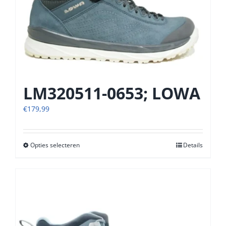
LM320511-0653; LOWA
€
179,99
Opties selecteren
Dit
Details
product
heeft
meerdere
variaties.
Deze
optie
kan