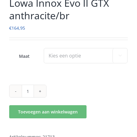
Lowa Innox Evo II GTX
anthracite/br
€
164,95
Maat

Lowa
Innox
Evo
Toevoegen aan winkelwagen
II
GTX
anthracite/br
aantal
Artikelnummer:
21713