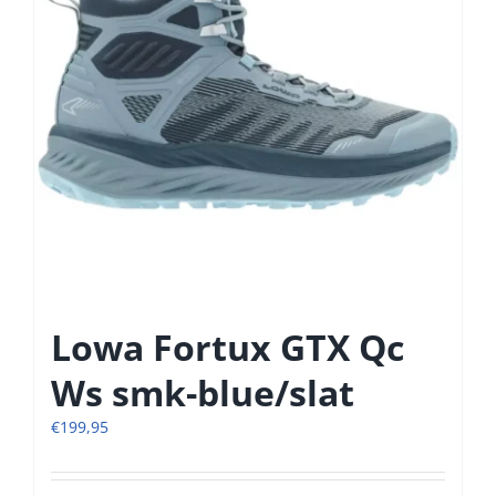
gekozen
worden
op
de
productpagina
Lowa Fortux GTX Qc
Ws smk-blue/slat
€
199,95