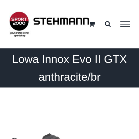
Ga
naar
inhoud
Lowa Innox Evo II GTX
anthracite/br