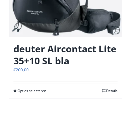
deuter Aircontact Lite
35+10 SL bla
€
200,00
Opties selecteren
Dit
Details
product
heeft
meerdere
variaties.
Deze
optie