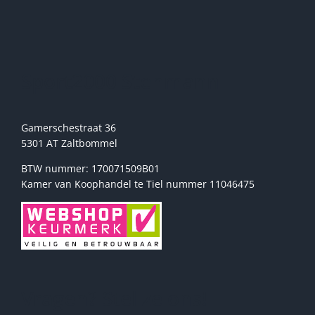
kan
gekozen
worden
op
de
Sport2000 Stehmann
productpagina
Gamerschestraat 36
5301 AT Zaltbommel
BTW nummer: 170071509B01
Kamer van Koophandel te Tiel nummer 11046475
Vragen? Stel ze ons!