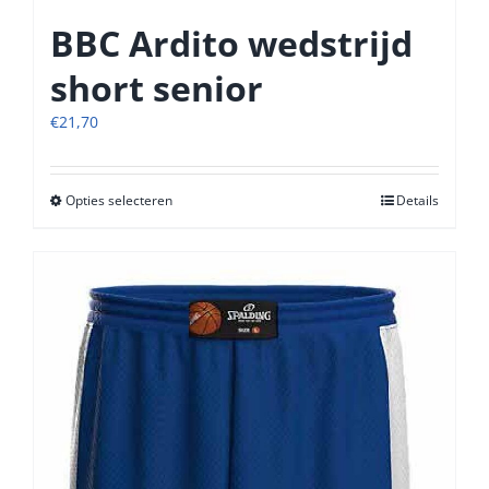
BBC Ardito wedstrijd
short senior
€
21,70
Opties selecteren
Dit
Details
product
heeft
meerdere
variaties.
Deze
optie
kan
gekozen
worden
op
de