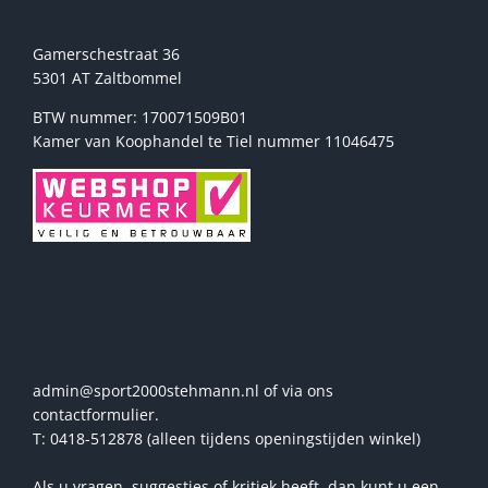
Gamerschestraat 36
5301 AT Zaltbommel
BTW nummer: 170071509B01
Kamer van Koophandel te Tiel nummer 11046475
Vragen? Stel ze ons!
admin@sport2000stehmann.nl of via ons
contactformulier.
T: 0418-512878 (alleen tijdens openingstijden winkel)
Als u vragen, suggesties of kritiek heeft, dan kunt u een