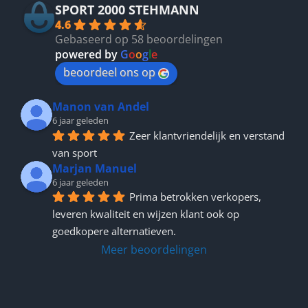
SPORT 2000 STEHMANN
4.6
Gebaseerd op 58 beoordelingen
powered by
G
o
o
g
l
e
beoordeel ons op
Manon van Andel
6 jaar geleden
Zeer klantvriendelijk en verstand 
van sport
Marjan Manuel
6 jaar geleden
Prima betrokken verkopers, 
leveren kwaliteit en wijzen klant ook op 
goedkopere alternatieven.
Meer beoordelingen