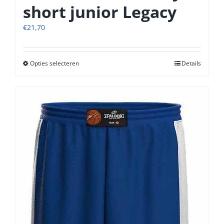
short junior Legacy
€
21,70
Opties selecteren
Dit
Details
product
heeft
meerdere
variaties.
Deze
optie
kan
gekozen
worden
op
de
productpagina