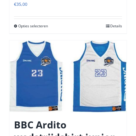
€
35,00
Opties selecteren
Dit
Details
product
heeft
meerdere
variaties.
Deze
optie
kan
gekozen
worden
op
de
productpagina
BBC Ardito