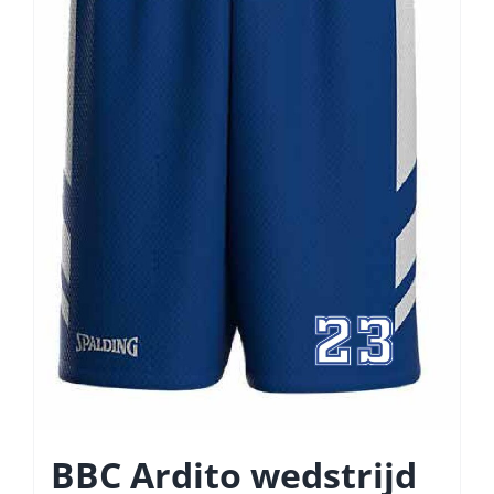
productpagina
BBC Ardito wedstrijd