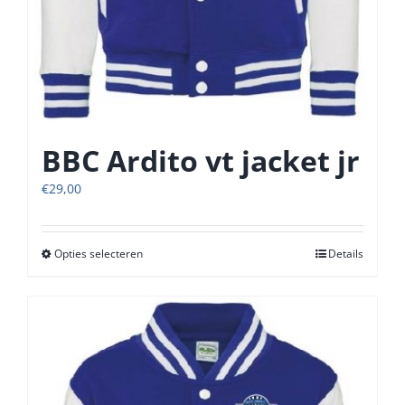
BBC Ardito vt jacket jr
€
29,00
Opties selecteren
Dit
Details
product
heeft
meerdere
variaties.
Deze
optie
kan