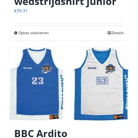
wedstrijdshirt junior
€
39,31
Opties selecteren
Dit
Details
product
heeft
meerdere
variaties.
Deze
optie
kan
gekozen
worden
op
de
productpagina
BBC Ardito