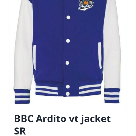
gekozen
worden
op
de
productpagina
BBC Ardito vt jacket
SR