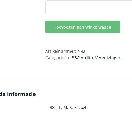
Toevoegen aan winkelwagen
Artikelnummer:
N/B
Categorieën:
BBC Ardito
,
Verenigingen
de informatie
3XL
,
L
,
M
,
S
,
XL
,
xxl