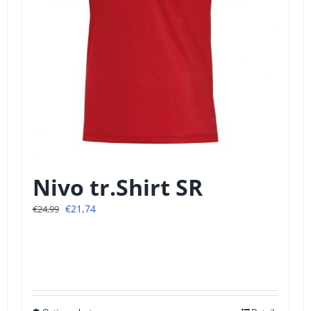
Nivo tr.Shirt SR
Oorspronkelijke
Huidige
€
21,74
€
24,99
prijs
prijs
was:
is:
€24,99.
€21,74.