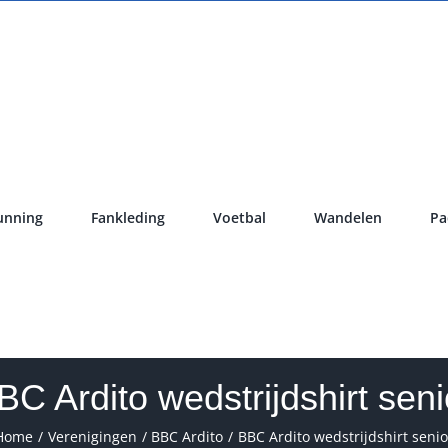
unning
Fankleding
Voetbal
Wandelen
Pa
BC Ardito wedstrijdshirt seni
Home
Verenigingen
BBC Ardito
BBC Ardito wedstrijdshirt senio