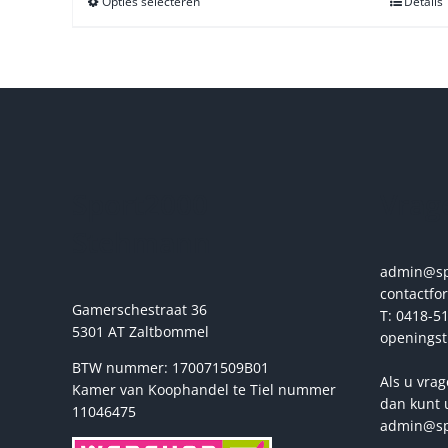
Opties selecteren
Dit
Details
product
heeft
meerdere
variaties.
Deze
optie
kan
gekozen
Sport2000
Vrage
worden
op
Stehmann
de
productpagina
admin@spo
contactfo
Gamerschestraat 36
T: 0418-51
5301 AT Zaltbommel
openingst
BTW nummer: 170071509B01
Als u vrag
Kamer van Koophandel te Tiel nummer
dan kunt 
11046475
admin@sp