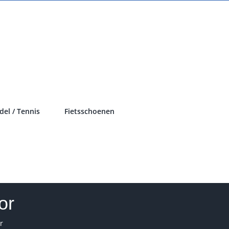
del / Tennis
Fietsschoenen
or
r