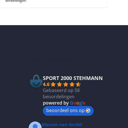
winkelwagen
Betrouwbaar
SPORT 2000 STEHMANN
4.6
Gebaseerd op 58
beoordelingen
powered by
G
o
o
g
l
e
beoordeel ons op
Manon van Andel