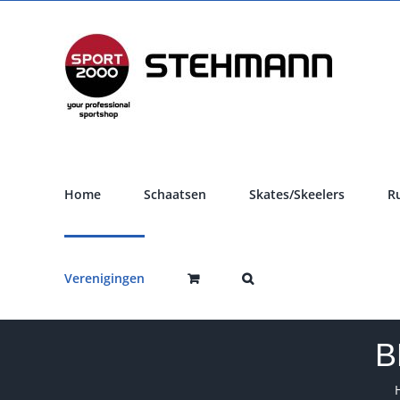
Ga
naar
inhoud
Home
Schaatsen
Skates/Skeelers
R
Verenigingen
B