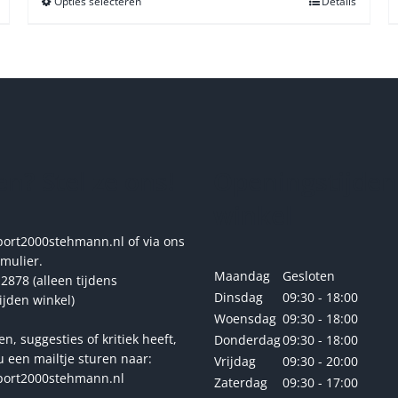
Opties selecteren
Dit
Details
product
heeft
meerdere
variaties.
Deze
optie
kan
gekozen
n? Stel ze ons!
Openingstijden
worden
op
winkel
de
productpagina
rt2000stehmann.nl of via ons
rmulier.
Maandag
Gesloten
2878 (alleen tijdens
Dinsdag
09:30 - 18:00
ijden winkel)
Woensdag
09:30 - 18:00
en, suggesties of kritiek heeft,
Donderdag
09:30 - 18:00
u een mailtje sturen naar:
Vrijdag
09:30 - 20:00
ort2000stehmann.nl
Zaterdag
09:30 - 17:00