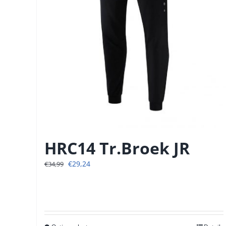
HRC14 Tr.Broek JR
Oorspronkelijke
Huidige
€
29,24
€
34,99
prijs
prijs
was:
is:
€34,99.
€29,24.