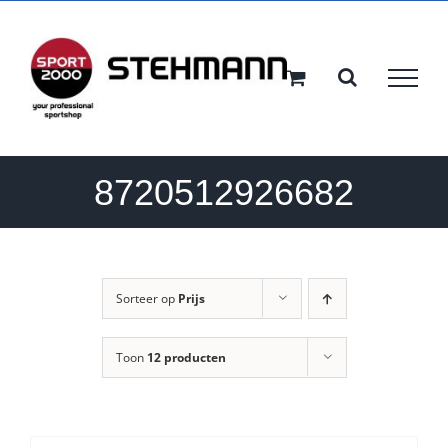
Ga
naar
inhoud
8720512926682
Sorteer op
Prijs
Toon
12 producten