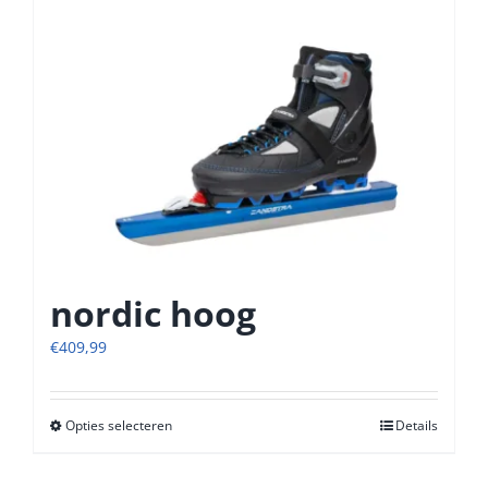
nordic hoog
€
409,99
Opties selecteren
Dit
Details
product
heeft