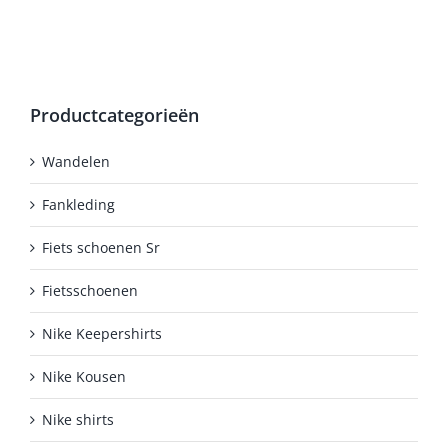
meerdere
variaties.
Deze
optie
kan
Productcategorieën
gekozen
worden
Wandelen
op
de
Fankleding
productpagina
Fiets schoenen Sr
Fietsschoenen
Nike Keepershirts
Nike Kousen
Nike shirts