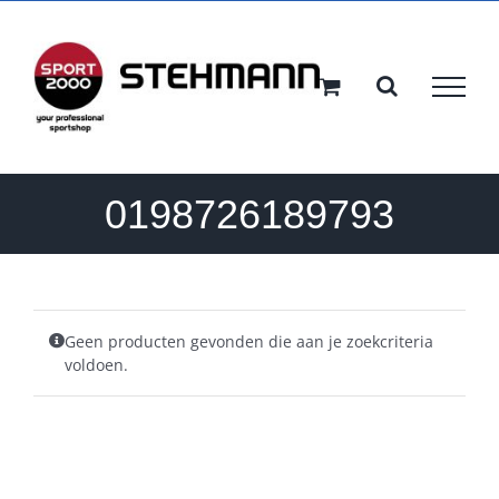
Ga
naar
inhoud
0198726189793
Geen producten gevonden die aan je zoekcriteria
voldoen.