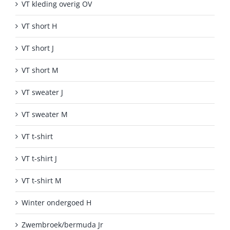
VT kleding overig OV
VT short H
VT short J
VT short M
VT sweater J
VT sweater M
VT t-shirt
VT t-shirt J
VT t-shirt M
Winter ondergoed H
Zwembroek/bermuda Jr