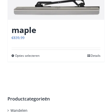
maple
€
839,99
Opties selecteren
Dit
Details
product
heeft
meerdere
variaties.
Deze
optie
kan
Productcategorieën
gekozen
worden
Wandelen
op