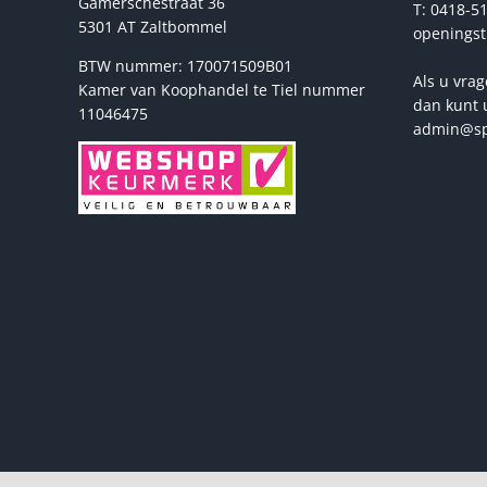
Gamerschestraat 36
T: 0418-51
5301 AT Zaltbommel
openingst
BTW nummer: 170071509B01
Als u vrag
Kamer van Koophandel te Tiel nummer
dan kunt 
11046475
admin@sp