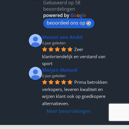
Gebaseerd op 58
beoordelingen
powered by
G
o
o
g
l
e
beoordeel ons op
Manon van Andel
6 jaar geleden
Zeer 
klantvriendelijk en verstand van 
sport
Marjan Manuel
6 jaar geleden
Prima betrokken 
verkopers, leveren kwaliteit en 
wijzen klant ook op goedkopere 
alternatieven.
Meer beoordelingen