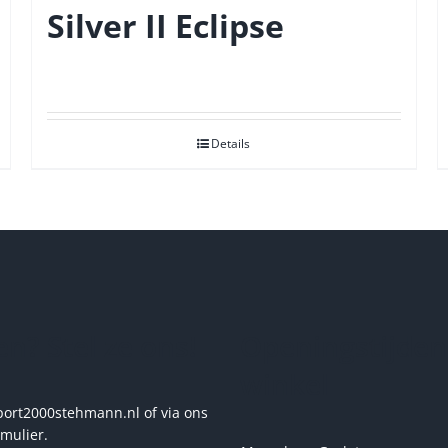
Silver II Eclipse
Details
n? Stel ze ons!
Openingstijden
winkel
rt2000stehmann.nl of via ons
rmulier.