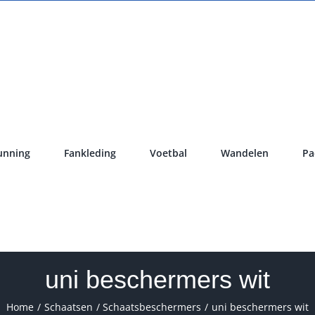
unning
Fankleding
Voetbal
Wandelen
Pa
uni beschermers wit
Home
Schaatsen
Schaatsbeschermers
uni beschermers wit