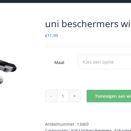
uni beschermers wi
€
11,99
Maat
Toevoegen aan w
uni
beschermers
wit
aantal
Artikelnummer:
13469
Categorieën:
Schaatsbeschermers
,
Schaats