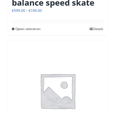
balance speed skate
Prijsklasse:
€
599,00
-
€
749,00
€599,00
tot
€749,00
Opties selecteren
Dit
Details
product
heeft
meerdere
variaties.
Deze
optie
kan
gekozen
worden
op
de
productpagina