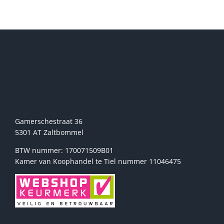
variaties.
Deze
optie
kan
gekozen
worden
op
de
Sport2000 Stehmann
productpagina
Gamerschestraat 36
5301 AT Zaltbommel
BTW nummer: 170071509B01
Kamer van Koophandel te Tiel nummer 11046475