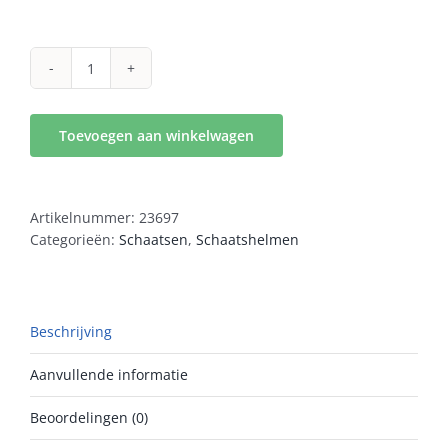
st
helm
mat
Toevoegen aan winkelwagen
zwart
aantal
Artikelnummer:
23697
Categorieën:
Schaatsen
,
Schaatshelmen
Beschrijving
Aanvullende informatie
Beoordelingen (0)