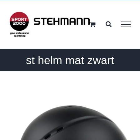
Ga
naar
inhoud
st helm mat zwart