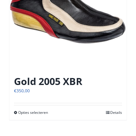
op
de
productpagina
Gold 2005 XBR
€
350,00
Opties selecteren
Dit
Details
product
heeft
meerdere