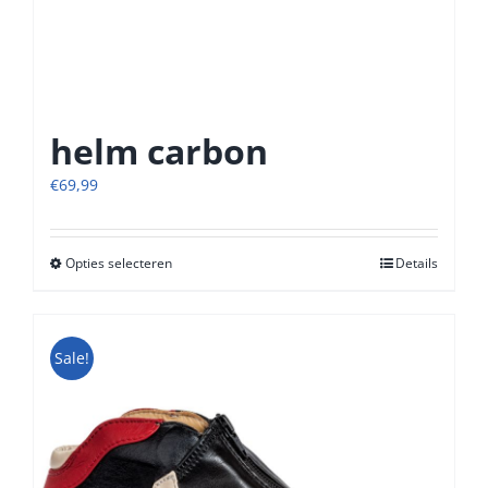
helm carbon
€
69,99
Opties selecteren
Dit
Details
product
heeft
meerdere
Sale!
variaties.
Deze
optie
kan
gekozen
worden