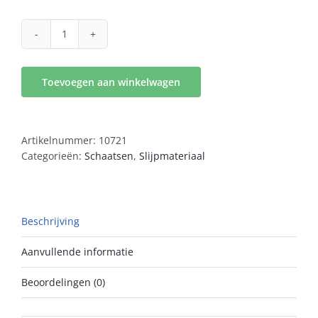
smith
diamant
steen
Toevoegen aan winkelwagen
oranje
aantal
Artikelnummer:
10721
Categorieën:
Schaatsen
,
Slijpmateriaal
Beschrijving
Aanvullende informatie
Beoordelingen (0)