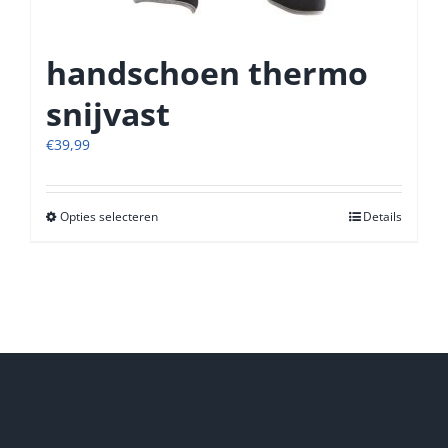
handschoen thermo
snijvast
€
39,99
Opties selecteren
Dit
Details
product
heeft
meerdere
variaties.
Deze
optie
kan
gekozen
worden
op