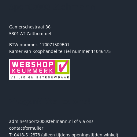
de
Sport2000 Stehmann
productpagina
Gamerschestraat 36
5301 AT Zaltbommel
BTW nummer: 170071509B01
Kamer van Koophandel te Tiel nummer 11046475
Vragen? Stel ze ons!
admin@sport2000stehmann.nl of via ons
contactformulier.
T: 0418-512878 (alleen tijdens openingstijden winkel)