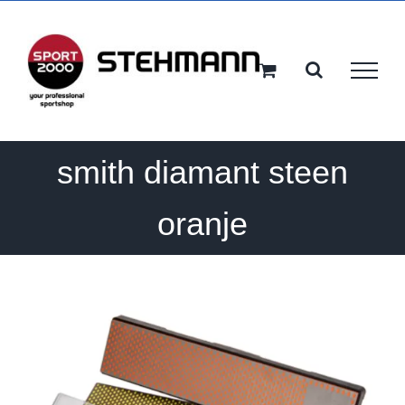
Ga
naar
inhoud
smith diamant steen
oranje