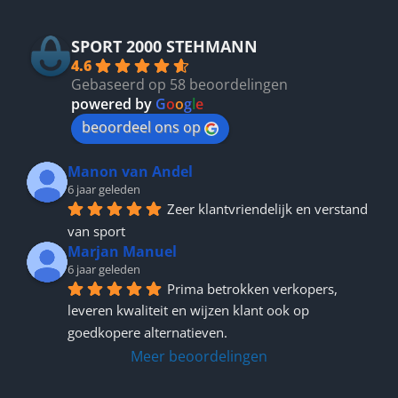
SPORT 2000 STEHMANN
4.6
Gebaseerd op 58 beoordelingen
powered by
G
o
o
g
l
e
beoordeel ons op
Manon van Andel
6 jaar geleden
Zeer klantvriendelijk en verstand 
van sport
Marjan Manuel
6 jaar geleden
Prima betrokken verkopers, 
leveren kwaliteit en wijzen klant ook op 
goedkopere alternatieven.
Meer beoordelingen