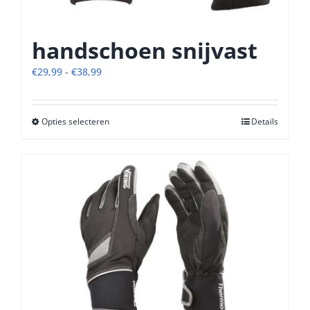
handschoen snijvast
Prijsklasse:
€
29,99
-
€
38,99
€29,99
tot
€38,99
Opties selecteren
Dit
Details
product
heeft
meerdere
variaties.
Deze
optie
kan
gekozen
worden
op
de
productpagina