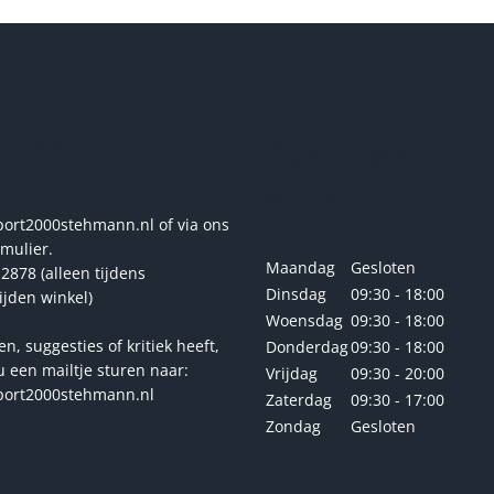
meerdere
variaties.
Deze
optie
kan
gekozen
n? Stel ze ons!
Openingstijden
worden
op
winkel
de
productpagina
rt2000stehmann.nl of via ons
rmulier.
Maandag
Gesloten
2878 (alleen tijdens
Dinsdag
09:30 - 18:00
ijden winkel)
Woensdag
09:30 - 18:00
en, suggesties of kritiek heeft,
Donderdag
09:30 - 18:00
u een mailtje sturen naar:
Vrijdag
09:30 - 20:00
ort2000stehmann.nl
Zaterdag
09:30 - 17:00
Zondag
Gesloten