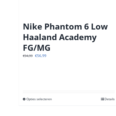
Nike Phantom 6 Low
Haaland Academy
FG/MG
Oorspronkelijke
Huidige
€
56,99
€
94,99
prijs
prijs
was:
is:
€94,99.
€56,99.
Opties selecteren
Dit
Details
product
heeft