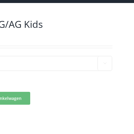
FG/AG Kids

inkelwagen