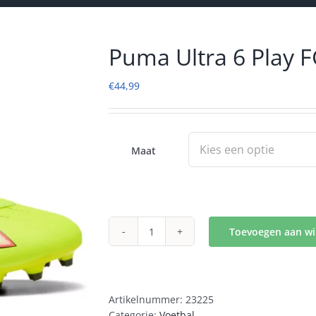
Puma Ultra 6 Play 
€
44,99
Maat
Toevoegen aan w
Puma
Ultra
6
Play
Artikelnummer:
23225
FG/AG
Categorie:
Voetbal
Kids