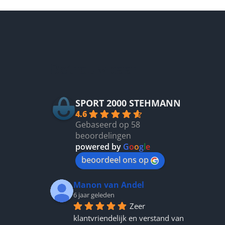
meerdere
variaties.
Deze
optie
kan
gekozen
Betrouwbaar
worden
op
de
productpagina
SPORT 2000 STEHMANN
4.6
Gebaseerd op 58
beoordelingen
powered by
G
o
o
g
l
e
beoordeel ons op
Manon van Andel
6 jaar geleden
Zeer 
klantvriendelijk en verstand van 