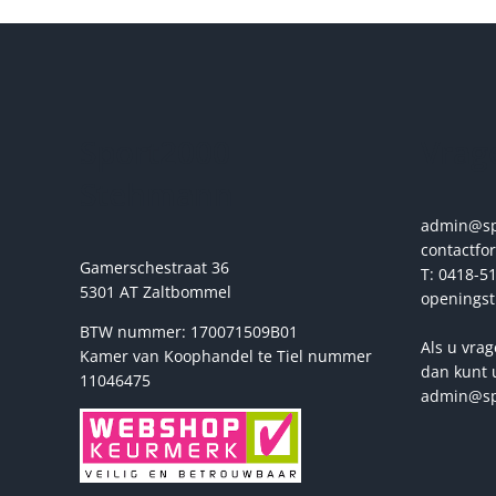
meerdere
variaties.
Deze
optie
kan
gekozen
Sport2000
Vrage
worden
op
Stehmann
de
productpagina
admin@spo
contactfo
Gamerschestraat 36
T: 0418-51
5301 AT Zaltbommel
openingst
BTW nummer: 170071509B01
Als u vrag
Kamer van Koophandel te Tiel nummer
dan kunt 
11046475
admin@sp