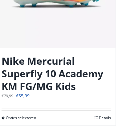
Nike Mercurial
Superfly 10 Academy
KM FG/MG Kids
Oorspronkelijke
Huidige
€
55,99
€
79,99
prijs
prijs
was:
is:
€79,99.
€55,99.
Opties selecteren
Dit
Details
product
heeft