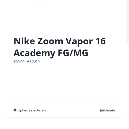
Nike Zoom Vapor 16
Academy FG/MG
Oorspronkelijke
Huidige
€
62,99
€
89,99
prijs
prijs
was:
is:
€89,99.
€62,99.
Opties selecteren
Dit
Details
product
heeft