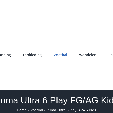
unning
Fankleding
Voetbal
Wandelen
Pa
uma Ultra 6 Play FG/AG Ki
Home
Voetbal
Puma Ultra 6 Play FG/AG Kids