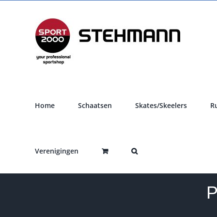
Ga
naar
inhoud
Home
Schaatsen
Skates/Skeelers
R
Verenigingen
P