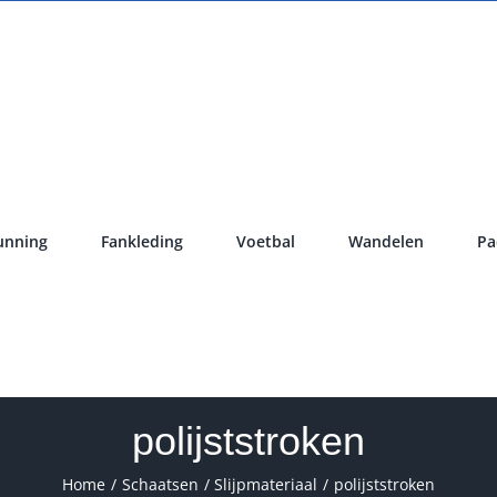
unning
Fankleding
Voetbal
Wandelen
Pa
polijststroken
Home
Schaatsen
Slijpmateriaal
polijststroken