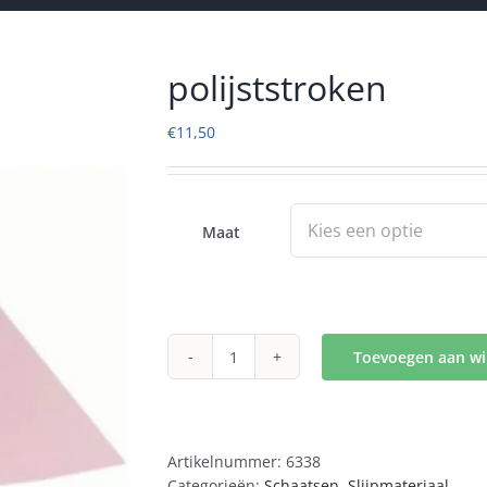
polijststroken
€
11,50
Maat
Toevoegen aan w
polijststroken
aantal
Artikelnummer:
6338
Categorieën:
Schaatsen
,
Slijpmateriaal