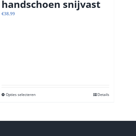
handschoen snijvast
€
38,99
Opties selecteren
Dit
Details
product
heeft
meerdere
variaties.
Deze
optie