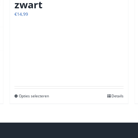
zwart
€
14,99
Opties selecteren
Dit
Details
product
heeft
meerdere
variaties.
Deze
optie