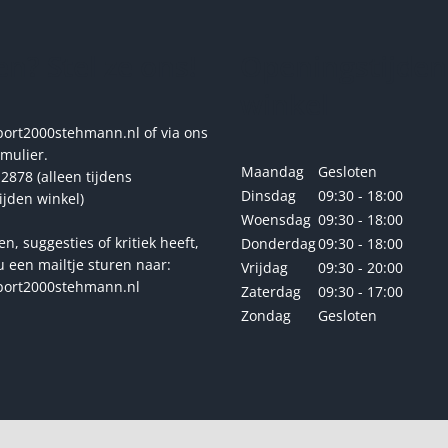
kan
gekozen
n? Stel ze ons!
Openingstijden
worden
op
winkel
de
productpagina
rt2000stehmann.nl of via ons
rmulier.
Maandag
Gesloten
2878 (alleen tijdens
Dinsdag
09:30 - 18:00
ijden winkel)
Woensdag
09:30 - 18:00
en, suggesties of kritiek heeft,
Donderdag
09:30 - 18:00
u een mailtje sturen naar:
Vrijdag
09:30 - 20:00
ort2000stehmann.nl
Zaterdag
09:30 - 17:00
Zondag
Gesloten