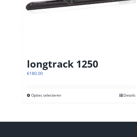
longtrack 1250
€
180,00
Opties selecteren
Dit
Details
product
heeft
meerdere
variaties.
Deze
optie