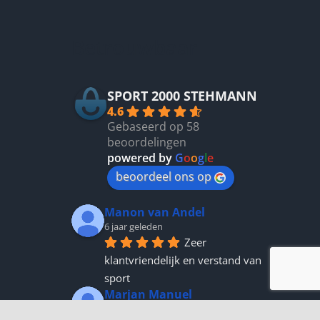
kan
gekozen
Betrouwbaar
worden
op
de
productpagina
SPORT 2000 STEHMANN
4.6
Gebaseerd op 58
beoordelingen
powered by
G
o
o
g
l
e
beoordeel ons op
Manon van Andel
6 jaar geleden
Zeer 
klantvriendelijk en verstand van 
sport
Marjan Manuel
6 jaar geleden