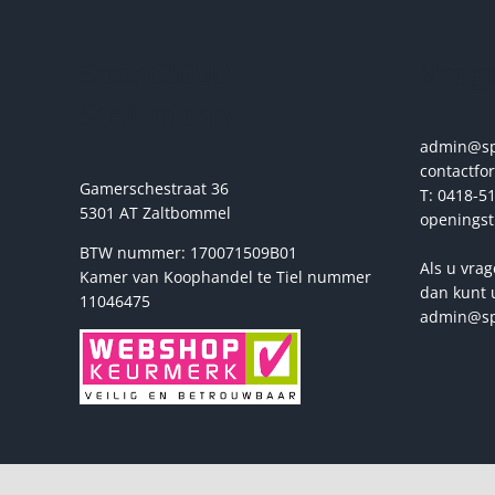
kan
gekozen
Sport2000
Vrage
worden
op
Stehmann
de
productpagina
admin@spo
contactfo
Gamerschestraat 36
T: 0418-51
5301 AT Zaltbommel
openingst
BTW nummer: 170071509B01
Als u vrag
Kamer van Koophandel te Tiel nummer
dan kunt 
11046475
admin@sp