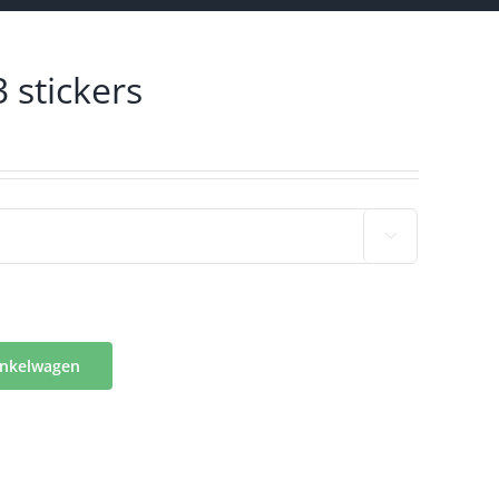
 stickers

inkelwagen