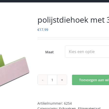
polijstdiehoek met 3
€
17,99
Maat
Toevoegen aan w
polijstdiehoek
met
3
stickers
Artikelnummer:
6254
aantal
Categorieën:
Schaatsen
,
Slijpmateriaal