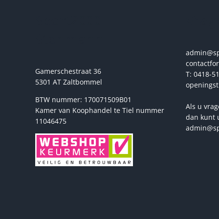
gekozen
Sport2000
Vrage
worden
op
Stehmann
de
productpagina
admin@spo
contactfo
Gamerschestraat 36
T: 0418-51
5301 AT Zaltbommel
openingst
BTW nummer: 170071509B01
Als u vrag
Kamer van Koophandel te Tiel nummer
dan kunt 
11046475
admin@sp