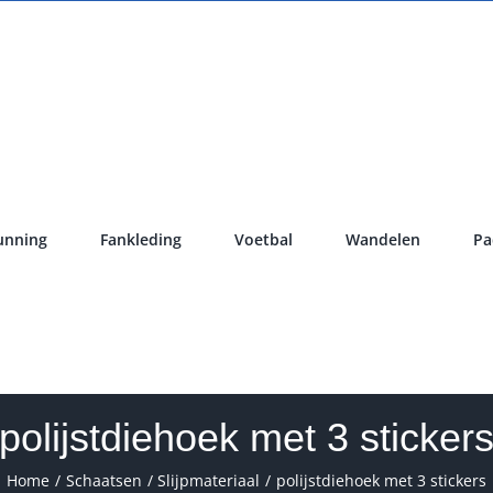
unning
Fankleding
Voetbal
Wandelen
Pa
polijstdiehoek met 3 sticker
Home
Schaatsen
Slijpmateriaal
polijstdiehoek met 3 stickers