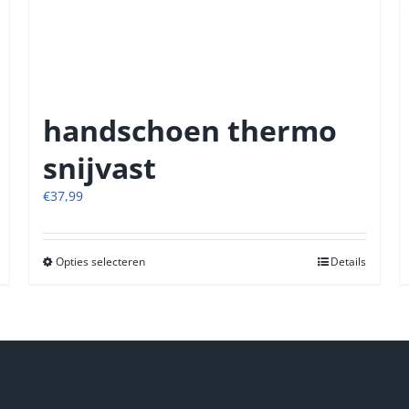
handschoen thermo
snijvast
€
37,99
Opties selecteren
Dit
Details
product
heeft
meerdere
variaties.
Deze
optie
kan