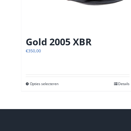
Gold 2005 XBR
€
350,00
Opties selecteren
Dit
Details
product
heeft
meerdere
variaties.
Deze
optie
kan