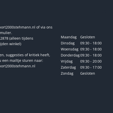
gekozen
n? Stel ze ons!
Openingstijden
worden
op
winkel
de
productpagina
rt2000stehmann.nl of via ons
rmulier.
Maandag
Gesloten
2878 (alleen tijdens
Dinsdag
09:30 - 18:00
ijden winkel)
Woensdag
09:30 - 18:00
en, suggesties of kritiek heeft,
Donderdag
09:30 - 18:00
u een mailtje sturen naar:
Vrijdag
09:30 - 20:00
ort2000stehmann.nl
Zaterdag
09:30 - 17:00
Zondag
Gesloten