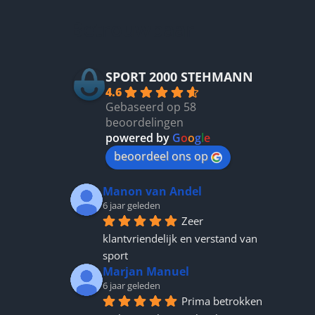
Betrouwbaar
SPORT 2000 STEHMANN
4.6
Gebaseerd op 58
beoordelingen
powered by
G
o
o
g
l
e
beoordeel ons op
Manon van Andel
6 jaar geleden
Zeer 
klantvriendelijk en verstand van 
sport
Marjan Manuel
6 jaar geleden
Prima betrokken 