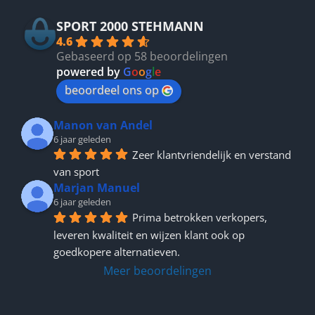
SPORT 2000 STEHMANN
4.6
Gebaseerd op 58 beoordelingen
powered by
G
o
o
g
l
e
beoordeel ons op
Manon van Andel
6 jaar geleden
Zeer klantvriendelijk en verstand 
van sport
Marjan Manuel
6 jaar geleden
Prima betrokken verkopers, 
leveren kwaliteit en wijzen klant ook op 
goedkopere alternatieven.
Meer beoordelingen