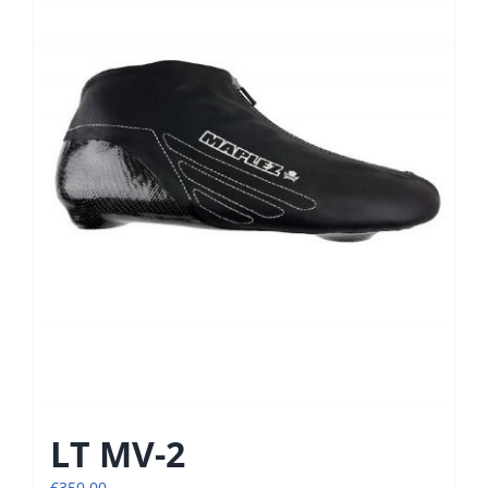
LT MV-2
€
350,00