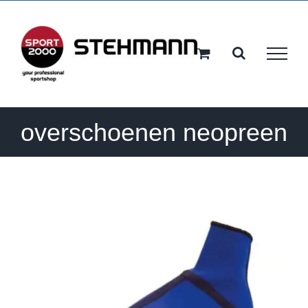
Ga
naar
inhoud
overschoenen neopreen