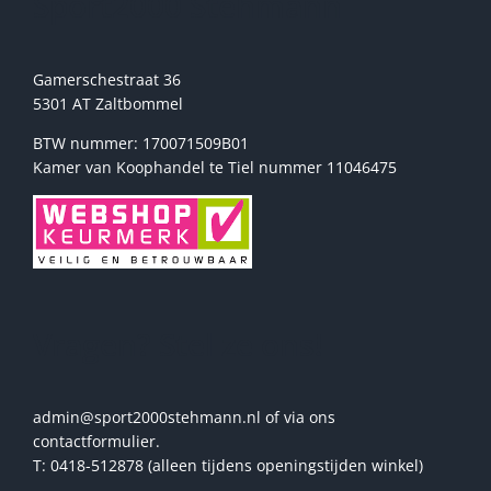
Sport2000 Stehmann
productpagina
Gamerschestraat 36
5301 AT Zaltbommel
BTW nummer: 170071509B01
Kamer van Koophandel te Tiel nummer 11046475
Vragen? Stel ze ons!
admin@sport2000stehmann.nl of via ons
contactformulier.
T: 0418-512878 (alleen tijdens openingstijden winkel)