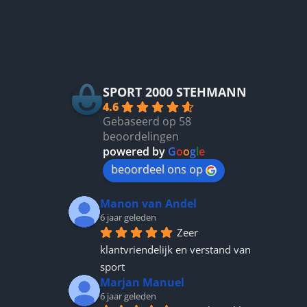
kan
gekozen
Betrouwbaar
worden
op
de
productpagina
SPORT 2000 STEHMANN
4.6
Gebaseerd op 58
beoordelingen
powered by
G
o
o
g
l
e
beoordeel ons op
Manon van Andel
6 jaar geleden
Zeer 
klantvriendelijk en verstand van 
sport
Marjan Manuel
6 jaar geleden