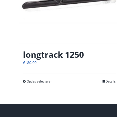
longtrack 1250
€
180,00
Opties selecteren
Dit
Details
product
heeft
meerdere
variaties.
Deze
optie