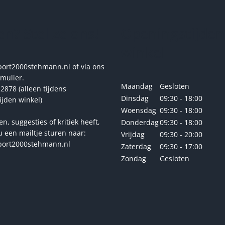
kan
gekozen
n? Stel ze ons!
Openingstijden
worden
op
winkel
de
productpagina
rt2000stehmann.nl of via ons
rmulier.
Maandag
Gesloten
2878 (alleen tijdens
Dinsdag
09:30 - 18:00
ijden winkel)
Woensdag
09:30 - 18:00
en, suggesties of kritiek heeft,
Donderdag
09:30 - 18:00
u een mailtje sturen naar:
Vrijdag
09:30 - 20:00
ort2000stehmann.nl
Zaterdag
09:30 - 17:00
Zondag
Gesloten