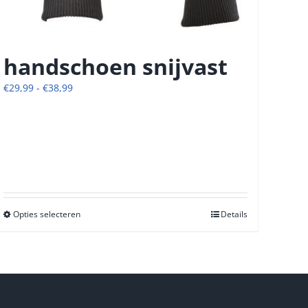
handschoen snijvast
Prijsklasse:
€
29,99
-
€
38,99
€29,99
tot
€38,99
Opties selecteren
Dit
Details
product
heeft
meerdere
variaties.
Deze
optie