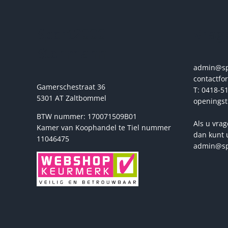
kan
gekozen
Sport2000
Vrage
worden
op
Stehmann
de
productpagina
admin@spo
contactfo
Gamerschestraat 36
T: 0418-51
5301 AT Zaltbommel
openingst
BTW nummer: 170071509B01
Als u vrag
Kamer van Koophandel te Tiel nummer
dan kunt 
11046475
admin@sp