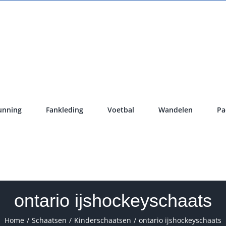
unning
Fankleding
Voetbal
Wandelen
Pa
ontario ijshockeyschaats
Home
Schaatsen
Kinderschaatsen
ontario ijshockeyschaats