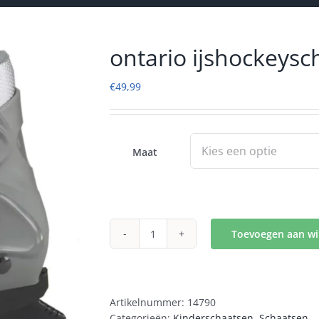
ontario ijshockeysc
€
49,99
Maat
Toevoegen aan w
ontario
ijshockeyschaats
aantal
Artikelnummer:
14790
Categorieën:
Kinderschaatsen
,
Schaatsen