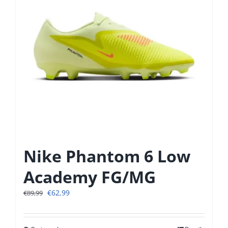
Nike Phantom 6 Low
Academy FG/MG
Oorspronkelijke
Huidige
€
62,99
€
89,99
prijs
prijs
was:
is:
€89,99.
€62,99.