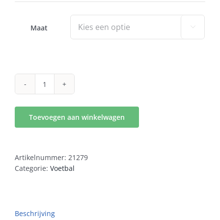
was:
is:
€69,99.
€48,99.
Maat

Nike
Zoom
Vapor
Toevoegen aan winkelwagen
16
Academy
KM
Indoor
Artikelnummer:
21279
Kids
Categorie:
Voetbal
aantal
Beschrijving