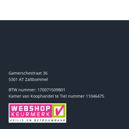
meerdere
variaties.
Deze
optie
kan
gekozen
worden
op
de
Sport2000 Stehmann
productpagina
Gamerschestraat 36
5301 AT Zaltbommel
BTW nummer: 170071509B01
Kamer van Koophandel te Tiel nummer 11046475