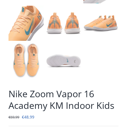
Nike Zoom Vapor 16
Academy KM Indoor Kids
Oorspronkelijke
Huidige
€
48,99
€
69,99
prijs
prijs