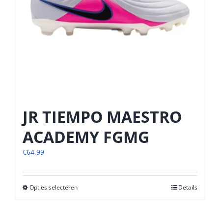
de
productpagina
JR TIEMPO MAESTRO
ACADEMY FGMG
€
64,99
Opties selecteren
Dit
Details
product
heeft