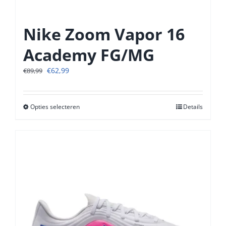
Nike Zoom Vapor 16
Academy FG/MG
Oorspronkelijke
Huidige
€
62,99
€
89,99
prijs
prijs
was:
is:
€89,99.
€62,99.
Opties selecteren
Dit
Details
product
heeft
meerdere
variaties.
Deze
optie
kan
gekozen
worden
op