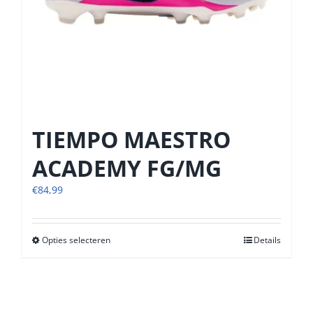
TIEMPO MAESTRO
ACADEMY FG/MG
€
84,99
Opties selecteren
Dit
Details
product
heeft
meerdere
variaties.