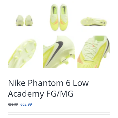
Nike Phantom 6 Low
Academy FG/MG
Oorspronkelijke
Huidige
€
62,99
€
89,99
prijs
prijs
was:
is: