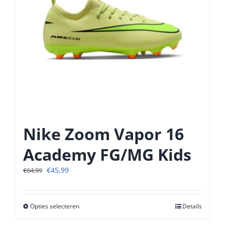
Nike Zoom Vapor 16
Academy FG/MG Kids
Oorspronkelijke
Huidige
€
45,99
€
64,99
prijs
prijs
was:
is:
€64,99.
€45,99.
Opties selecteren
Dit
Details
product