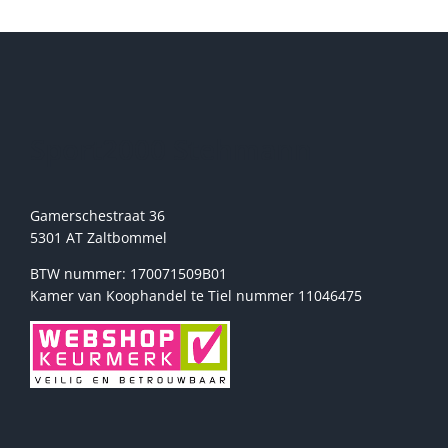
Deze
optie
kan
gekozen
worden
op
de
Sport2000 Stehmann
productpagina
Gamerschestraat 36
5301 AT Zaltbommel
BTW nummer: 170071509B01
Kamer van Koophandel te Tiel nummer 11046475