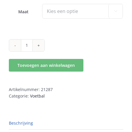
€89,99.
€62,99.
Maat

Nike
Phantom
6
Toevoegen aan winkelwagen
Low
Academy
FG/MG
aantal
Artikelnummer:
21287
Categorie:
Voetbal
Beschrijving