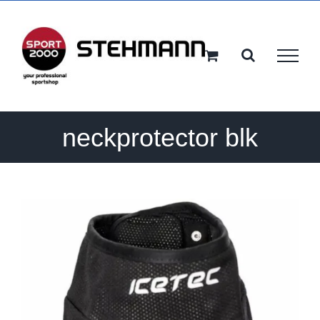
Ga
naar
inhoud
neckprotector blk