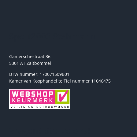
kan
gekozen
worden
op
de
Sport2000 Stehmann
productpagina
Gamerschestraat 36
5301 AT Zaltbommel
BTW nummer: 170071509B01
Kamer van Koophandel te Tiel nummer 11046475
Vragen? Stel ze ons!