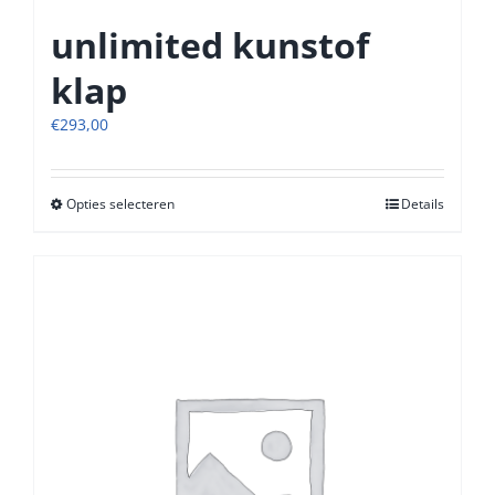
unlimited kunstof
klap
€
293,00
Opties selecteren
Dit
Details
product
heeft
meerdere
variaties.
Deze
optie
kan
gekozen
worden
op
de