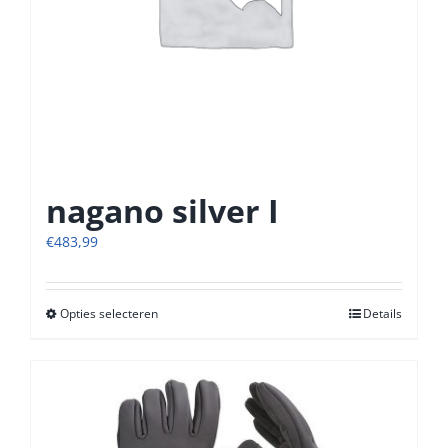
productpagina
nagano silver I
€
483,99
Opties selecteren
Dit
Details
product
heeft
meerdere
variaties.
Deze
optie