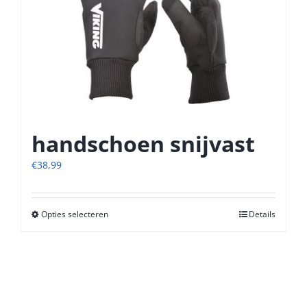
kan
gekozen
worden
op
de
productpagina
handschoen snijvast
€
38,99
Opties selecteren
Dit
Details
product
heeft
meerdere
variaties.
Deze
optie