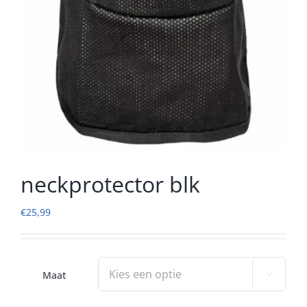
neckprotector blk
€
25,99
Maat
