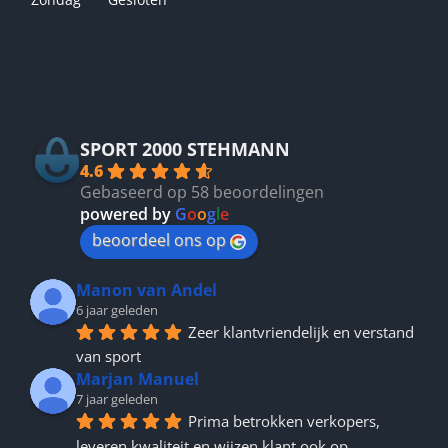
Betrouwbaar
SPORT 2000 STEHMANN
4.6
Gebaseerd op 58 beoordelingen
powered by
G
o
o
g
l
e
beoordeel ons op
Manon van Andel
6 jaar geleden
Zeer klantvriendelijk en verstand 
van sport
Marjan Manuel
7 jaar geleden
Prima betrokken verkopers, 
leveren kwaliteit en wijzen klant ook op 