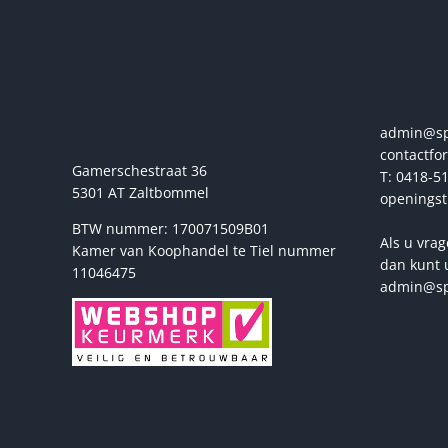
kan
gekozen
Sport2000
Vrage
worden
op
Stehmann
de
productpagina
admin@spo
contactfo
Gamerschestraat 36
T: 0418-51
5301 AT Zaltbommel
openingst
BTW nummer: 170071509B01
Als u vrag
Kamer van Koophandel te Tiel nummer
dan kunt 
11046475
admin@sp