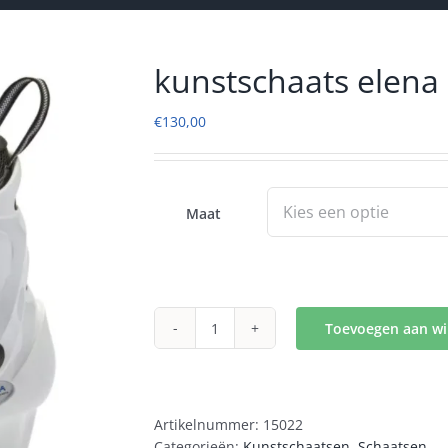
kunstschaats elena
€
130,00
Maat
Toevoegen aan w
kunstschaats
elena
aantal
Artikelnummer:
15022
Categorieën:
Kunstschaatsen
,
Schaatsen