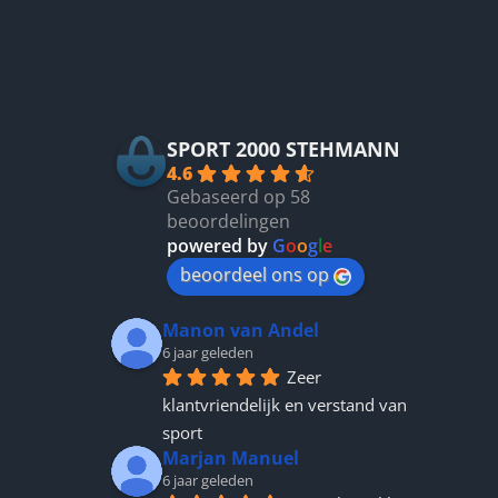
kan
gekozen
Betrouwbaar
worden
op
de
productpagina
SPORT 2000 STEHMANN
4.6
Gebaseerd op 58
beoordelingen
powered by
G
o
o
g
l
e
beoordeel ons op
Manon van Andel
6 jaar geleden
Zeer 
klantvriendelijk en verstand van 
sport
Marjan Manuel
6 jaar geleden