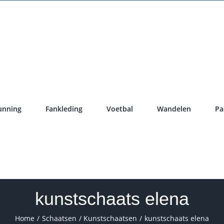
unning
Fankleding
Voetbal
Wandelen
Pa
kunstschaats elena
Home
Schaatsen
Kunstschaatsen
kunstschaats elena