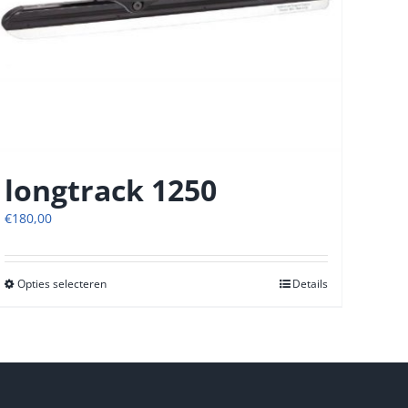
longtrack 1250
€
180,00
Opties selecteren
Dit
Details
product
heeft
meerdere
variaties.
Deze
optie