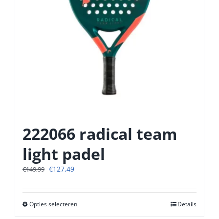
222066 radical team
light padel
Oorspronkelijke
Huidige
€
127,49
€
149,99
prijs
prijs
was:
is:
€149,99.
€127,49.
Opties selecteren
Dit
Details
product