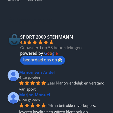
Betrouwbaar
SPORT 2000 STEHMANN
4.6
Gebaseerd op 58 beoordelingen
powered by
G
o
o
g
l
e
beoordeel ons op
Manon van Andel
6 jaar geleden
Zeer klantvriendelijk en verstand 
van sport
Marjan Manuel
6 jaar geleden
Prima betrokken verkopers, 
leveren kwaliteit en wijzen klant ook op 