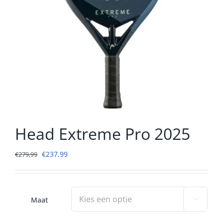
Head Extreme Pro 2025
Oorspronkelijke
Huidige
€
237,99
€
279,99
prijs
prijs
was:
is:
€279,99.
€237,99.
Maat
