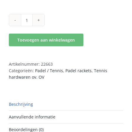
Head
Extreme
Pro
Toevoegen aan winkelwagen
2025
aantal
Artikelnummer:
22663
Categorieën:
Padel / Tennis
,
Padel rackets
,
Tennis
hardwaren ov. OV
Beschrijving
Aanvullende informatie
Beoordelingen (0)