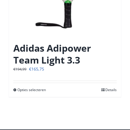
Adidas Adipower
Team Light 3.3
Oorspronkelijke
Huidige
€
165,75
€
194,99
prijs
prijs
was:
is:
€194,99.
€165,75.
Opties selecteren
Dit
Details
product
heeft
meerdere
variaties.
Deze
optie