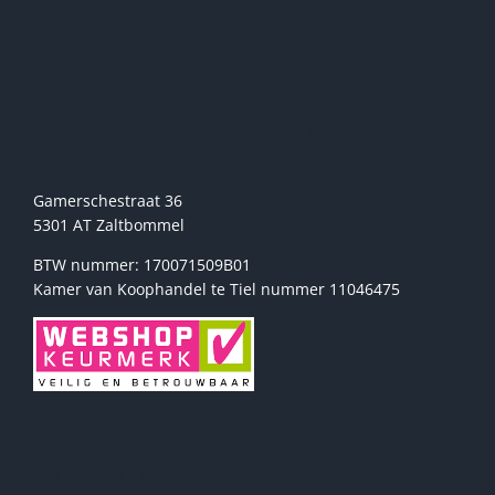
kan
gekozen
worden
op
de
Sport2000 Stehmann
productpagina
Gamerschestraat 36
5301 AT Zaltbommel
BTW nummer: 170071509B01
Kamer van Koophandel te Tiel nummer 11046475
Vragen? Stel ze ons!