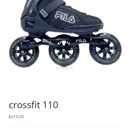
crossfit 110
€
210,00