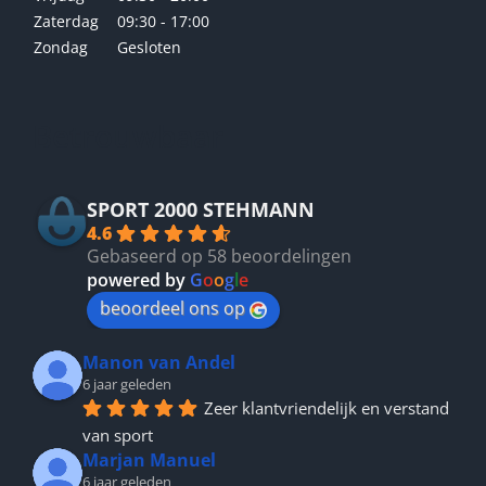
Zaterdag
09:30 - 17:00
Zondag
Gesloten
Betrouwbaar
SPORT 2000 STEHMANN
4.6
Gebaseerd op 58 beoordelingen
powered by
G
o
o
g
l
e
beoordeel ons op
Manon van Andel
6 jaar geleden
Zeer klantvriendelijk en verstand 
van sport
Marjan Manuel
6 jaar geleden