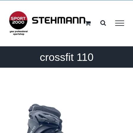
Ga
naar
inhoud
crossfit 110