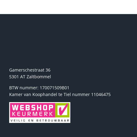
Deze
optie
kan
gekozen
worden
op
de
Sport2000 Stehmann
productpagina
Gamerschestraat 36
5301 AT Zaltbommel
BTW nummer: 170071509B01
Kamer van Koophandel te Tiel nummer 11046475