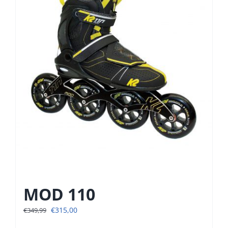
MOD 110
Oorspronkelijke
Huidige
€
315,00
€
349,99
prijs
prijs