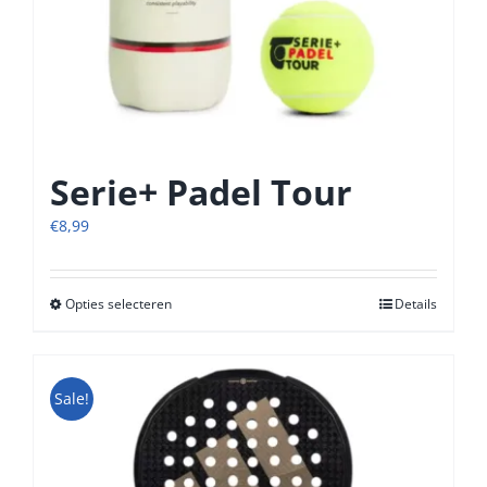
Serie+ Padel Tour
€
8,99
Opties selecteren
Dit
Details
product
heeft
meerdere
Sale!
variaties.
Deze
optie
kan