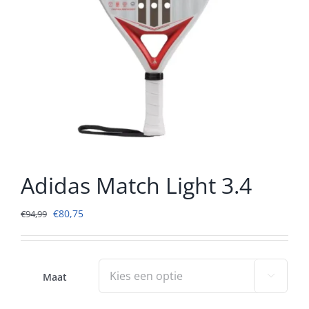
Adidas Match Light 3.4
Oorspronkelijke
Huidige
€
80,75
€
94,99
prijs
prijs
was:
is:
€94,99.
€80,75.
Maat
