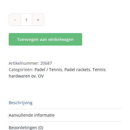
Adidas
Match
Light
Toevoegen aan winkelwagen
3.4
aantal
Artikelnummer:
20687
Categorieën:
Padel / Tennis
,
Padel rackets
,
Tennis
hardwaren ov. OV
Beschrijving
Aanvullende informatie
Beoordelingen (0)