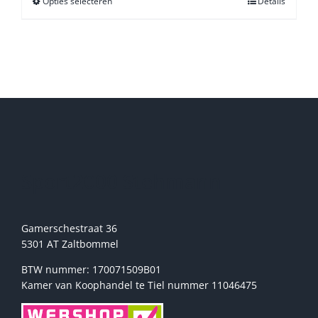
Opties selecteren
Dit
Details
product
heeft
meerdere
variaties.
Deze
optie
kan
gekozen
worden
op
de
Sport2000 Stehmann
productpagina
Gamerschestraat 36
5301 AT Zaltbommel
BTW nummer: 170071509B01
Kamer van Koophandel te Tiel nummer 11046475