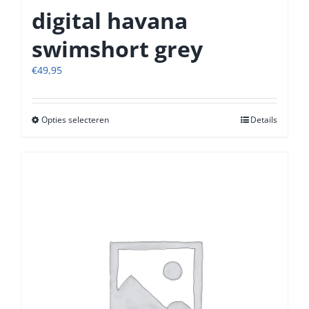
digital havana
swimshort grey
€
49,95
Opties selecteren
Dit
Details
product
heeft
meerdere
variaties.
Deze
optie
kan
gekozen
worden
op
de
productpagina