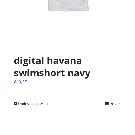
digital havana
swimshort navy
€
49,95
Opties selecteren
Dit
Details
product
heeft
meerdere
variaties.