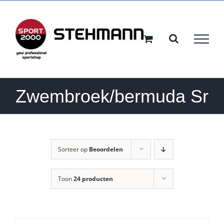
Ga
naar
inhoud
Zwembroek/bermuda Sr
Sorteer op
Beoordelen
Toon
24 producten