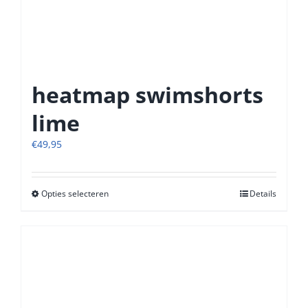
heatmap swimshorts
lime
€
49,95
Opties selecteren
Dit
Details
product
heeft
meerdere
variaties.
Deze
optie
kan