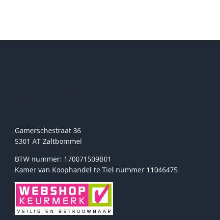
Deze
optie
kan
gekozen
worden
op
de
productpagina
Sport2000 Stehmann
Gamerschestraat 36
5301 AT Zaltbommel
BTW nummer: 170071509B01
Kamer van Koophandel te Tiel nummer 11046475