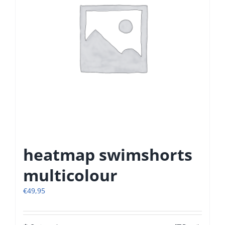
gekozen
worden
op
de
productpagina
heatmap swimshorts
multicolour
€
49,95