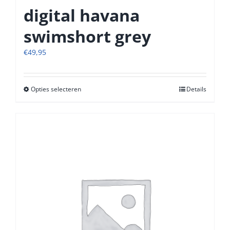
digital havana
swimshort grey
€
49,95
Opties selecteren
Dit
Details
product
heeft
meerdere
variaties.
Deze
optie
kan
gekozen
worden
op
de
productpagina