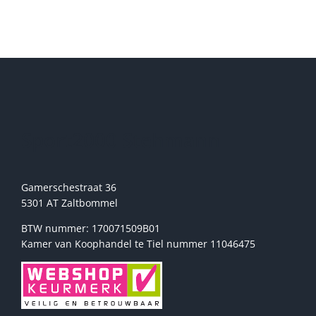
Deze
optie
kan
gekozen
worden
op
de
productpagina
Sport2000 Stehmann
Gamerschestraat 36
5301 AT Zaltbommel
BTW nummer: 170071509B01
Kamer van Koophandel te Tiel nummer 11046475