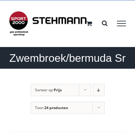
Ga
naar
inhoud
Zwembroek/bermuda Sr
Sorteer op
Prijs
Toon
24 producten