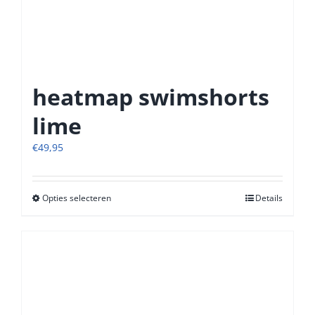
heatmap swimshorts
lime
€
49,95
Opties selecteren
Dit
Details
product
heeft
meerdere
variaties.
Deze
optie
kan