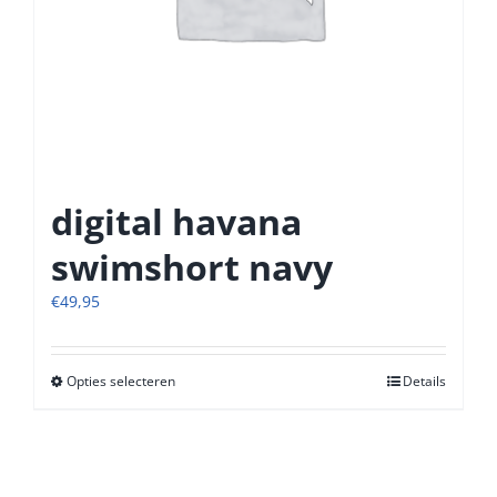
digital havana
swimshort navy
€
49,95
Opties selecteren
Dit
Details
product
heeft
meerdere
variaties.