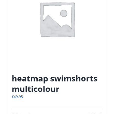
gekozen
worden
op
de
productpagina
heatmap swimshorts
multicolour
€
49,95