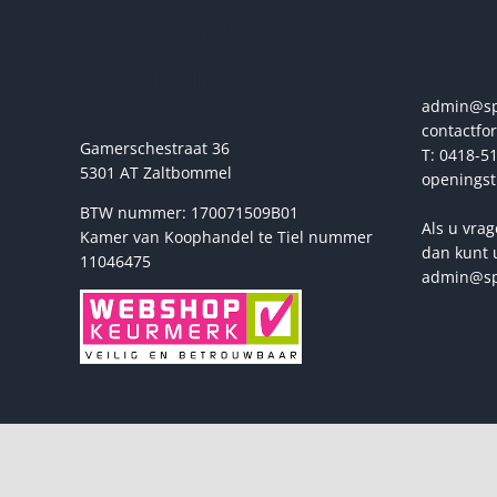
Sport2000
Vrage
Stehmann
admin@spo
contactfo
Gamerschestraat 36
T: 0418-51
5301 AT Zaltbommel
openingst
BTW nummer: 170071509B01
Als u vrag
Kamer van Koophandel te Tiel nummer
dan kunt 
11046475
admin@sp