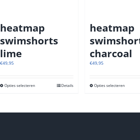
productpagina
produc
heatmap
heatmap
swimshorts
swimshor
lime
charcoal
€
49,95
€
49,95
Opties selecteren
Dit
Details
Opties selecteren
Dit
product
produc
heeft
heeft
meerdere
meerde
variaties.
variatie
Deze
Deze
optie
optie
kan
kan