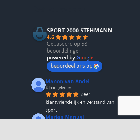
n
Betrouwbaar
n
tpagina
SPORT 2000 STEHMANN
4.6
Gebaseerd op 58
beoordelingen
powered by
G
o
o
g
l
e
beoordeel ons op
Manon van Andel
6 jaar geleden
Zeer 
klantvriendelijk en verstand van 
sport
Marjan Manuel
6 jaar geleden
Prima betrokken 
verkopers, leveren kwaliteit en 