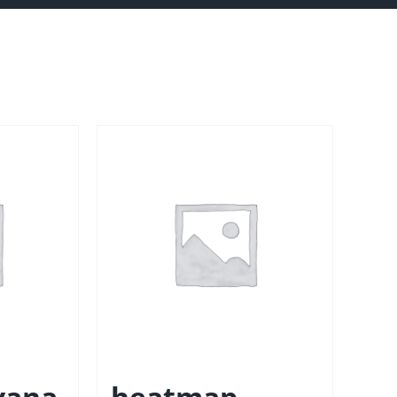
avana
heatmap