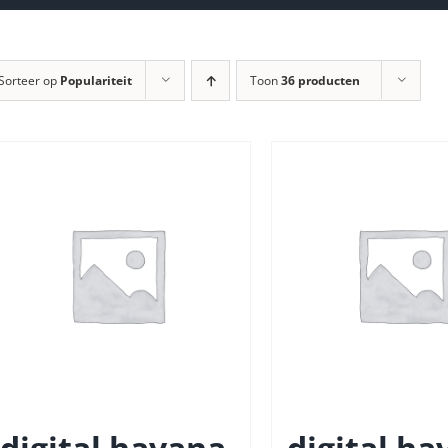
Sorteer op
Populariteit
Toon
36 producten
digital havana
digital h