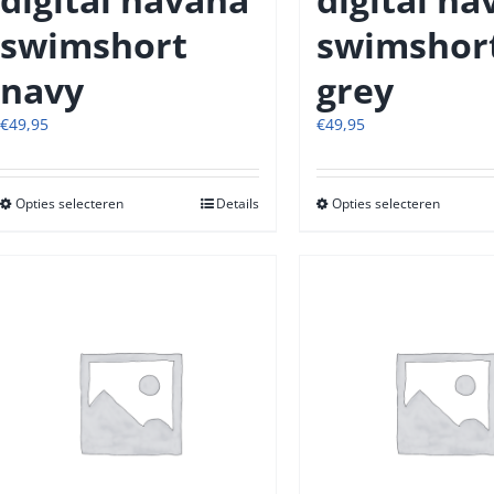
swimshort
swimshor
navy
grey
€
49,95
€
49,95
Opties selecteren
Dit
Details
Opties selecteren
Dit
product
produc
heeft
heeft
meerdere
meerde
variaties.
variatie
Deze
Deze
optie
optie
kan
kan
gekozen
gekoze
worden
worde
op
op
de
de