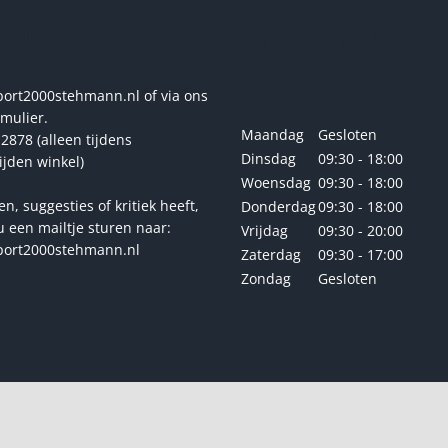
gekozen
gekoze
n? Stel ze ons!
Openingstijden
worden
worde
op
op
winkel
de
de
productpagina
produc
rt2000stehmann.nl of via ons
rmulier.
Maandag
Gesloten
2878 (alleen tijdens
Dinsdag
09:30 - 18:00
ijden winkel)
Woensdag
09:30 - 18:00
en, suggesties of kritiek heeft,
Donderdag
09:30 - 18:00
u een mailtje sturen naar:
Vrijdag
09:30 - 20:00
ort2000stehmann.nl
Zaterdag
09:30 - 17:00
Zondag
Gesloten