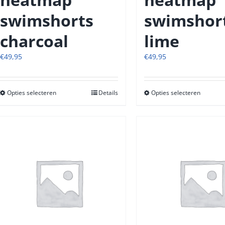
swimshorts
swimshor
charcoal
lime
€
49,95
€
49,95
Opties selecteren
Dit
Details
Opties selecteren
Dit
product
produc
heeft
heeft
meerdere
meerde
variaties.
variatie
Deze
Deze
optie
optie
kan
kan
gekozen
gekoze
worden
worde
op
op
de
de