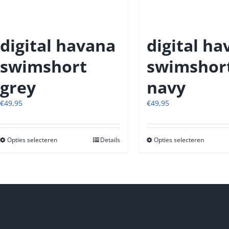
productpagina
produc
digital havana
digital h
swimshort
swimshor
grey
navy
€
49,95
€
49,95
Opties selecteren
Dit
Details
Opties selecteren
Dit
product
produc
heeft
heeft
meerdere
meerde
variaties.
variatie
Deze
Deze
optie
optie
kan
kan