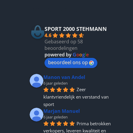
n
Betrouwbaar
n
tpagina
SPORT 2000 STEHMANN
4.6
Gebaseerd op 58
beoordelingen
powered by
G
o
o
g
l
e
beoordeel ons op
Manon van Andel
6 jaar geleden
Zeer 
klantvriendelijk en verstand van 
sport
Marjan Manuel
6 jaar geleden
Prima betrokken 
verkopers, leveren kwaliteit en 