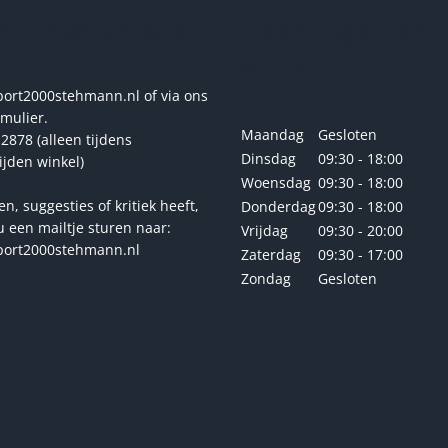
gekozen
gekoze
n? Stel ze ons!
Openingstijden
worden
worde
op
op
winkel
de
de
productpagina
produc
rt2000stehmann.nl of via ons
rmulier.
Maandag
Gesloten
2878 (alleen tijdens
Dinsdag
09:30 - 18:00
ijden winkel)
Woensdag
09:30 - 18:00
en, suggesties of kritiek heeft,
Donderdag
09:30 - 18:00
u een mailtje sturen naar:
Vrijdag
09:30 - 20:00
ort2000stehmann.nl
Zaterdag
09:30 - 17:00
Zondag
Gesloten