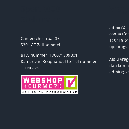
Sport2000
Vrage
Stehmann
admin@spo
contactfo
Gamerschestraat 36
T: 0418-51
5301 AT Zaltbommel
openingst
BTW nummer: 170071509B01
Als u vrag
Kamer van Koophandel te Tiel nummer
dan kunt 
11046475
admin@sp