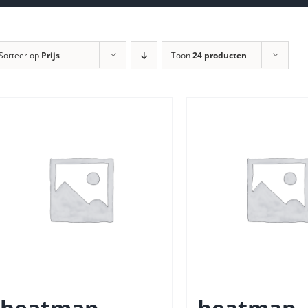
Sorteer op
Prijs
Toon
24 producten
heatmap
heatmap