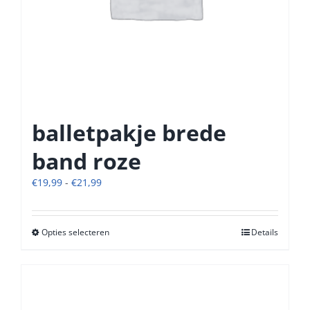
balletpakje brede
band roze
Prijsklasse:
€
19,99
-
€
21,99
€19,99
tot
€21,99
Opties selecteren
Dit
Details
product
heeft
meerdere
variaties.
Deze