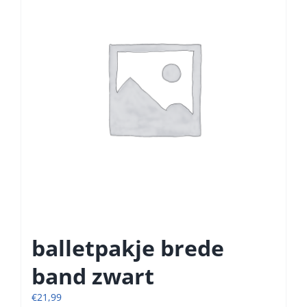
optie
kan
gekozen
worden
op
de
productpagina
balletpakje brede
band zwart
€
21,99