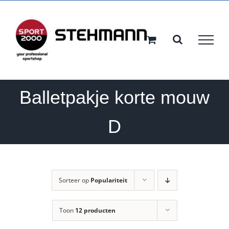
Ga
naar
inhoud
Balletpakje korte mouw
D
Sorteer op
Populariteit
Toon
12 producten