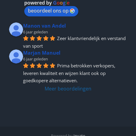
powered by
G
o
o
g
l
e
beoordeel ons op
Manon van Andel
6 jaar geleden
Zeer klantvriendelijk en verstand 
van sport
Marjan Manuel
6 jaar geleden
Prima betrokken verkopers, 
leveren kwaliteit en wijzen klant ook op 
goedkopere alternatieven.
Meer beoordelingen
Powered by
Invato