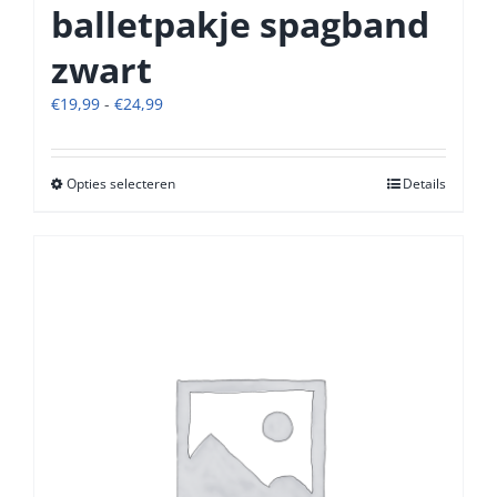
balletpakje spagband
zwart
Prijsklasse:
€
19,99
-
€
24,99
€19,99
tot
€24,99
Opties selecteren
Dit
Details
product
heeft
meerdere
variaties.
Deze
optie
kan
gekozen
worden
op
de
productpagina