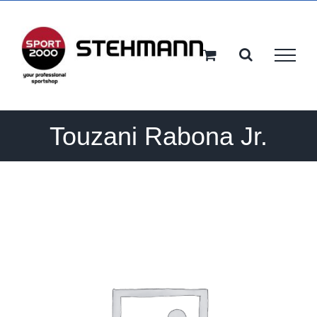
Ga
naar
inhoud
Touzani Rabona Jr.