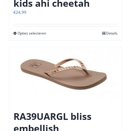
kids ahi cheetah
€
24,99
Opties selecteren
Dit
Details
product
heeft
meerdere
variaties.
Deze
optie
kan
gekozen
worden
op
de
productpagina
RA39UARGL bliss
embellish