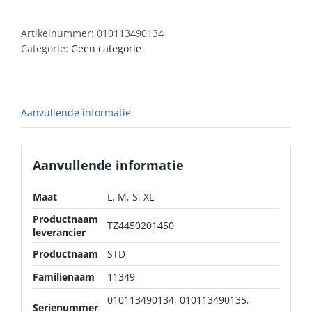
Artikelnummer:
010113490134
Categorie:
Geen categorie
Aanvullende informatie
Aanvullende informatie
Maat
L
,
M
,
S
,
XL
Productnaam
TZ4450201450
leverancier
Productnaam
STD
Familienaam
11349
010113490134
,
010113490135
,
Serienummer