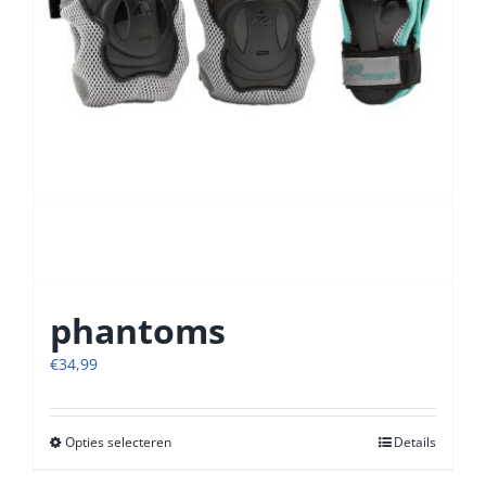
de
productpagina
phantoms
€
34,99
Opties selecteren
Dit
Details
product