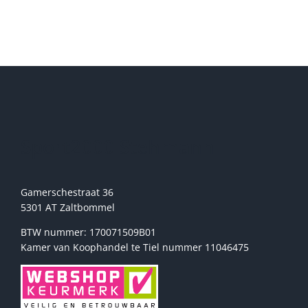
heeft
meerdere
variaties.
Deze
optie
kan
gekozen
worden
op
de
Sport2000 Stehmann
productpagina
Gamerschestraat 36
5301 AT Zaltbommel
BTW nummer: 170071509B01
Kamer van Koophandel te Tiel nummer 11046475