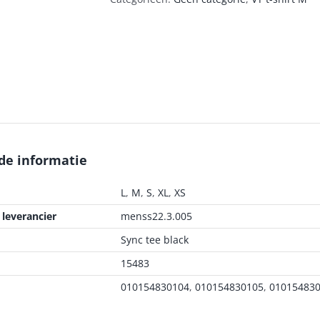
de informatie
L
,
M
,
S
,
XL
,
XS
leverancier
menss22.3.005
Sync tee black
15483
010154830104
,
010154830105
,
01015483