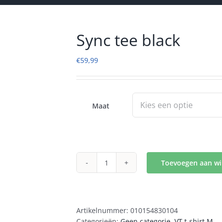
Sync tee black
€
59,99
Maat
Toevoegen aan w
Sync
tee
black
aantal
Artikelnummer:
010154830104
Categorieën:
Geen categorie
,
VT t-shirt M