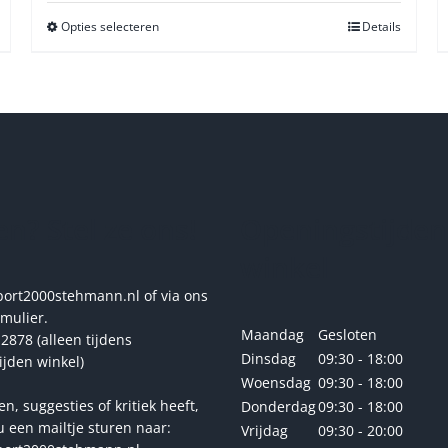
Opties selecteren
Dit
Details
product
heeft
meerdere
variaties.
Deze
optie
kan
gekozen
n? Stel ze ons!
Openingstijden
worden
op
winkel
de
productpagina
rt2000stehmann.nl of via ons
rmulier.
Maandag
Gesloten
2878 (alleen tijdens
Dinsdag
09:30 - 18:00
ijden winkel)
Woensdag
09:30 - 18:00
en, suggesties of kritiek heeft,
Donderdag
09:30 - 18:00
u een mailtje sturen naar:
Vrijdag
09:30 - 20:00