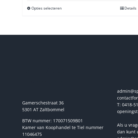
Opties selecteren
Dit
Details
product
heeft
meerdere
variaties.
Deze
optie
kan
gekozen
Sport2000
Vrage
worden
op
Stehmann
de
productpagina
admin@spo
contactfo
Gamerschestraat 36
T: 0418-51
5301 AT Zaltbommel
openingst
BTW nummer: 170071509B01
Als u vrag
Kamer van Koophandel te Tiel nummer
dan kunt 
11046475