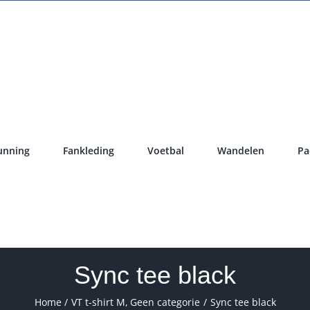
unning
Fankleding
Voetbal
Wandelen
Pa
Sync tee black
Home
VT t-shirt M
Geen categorie
Sync tee black