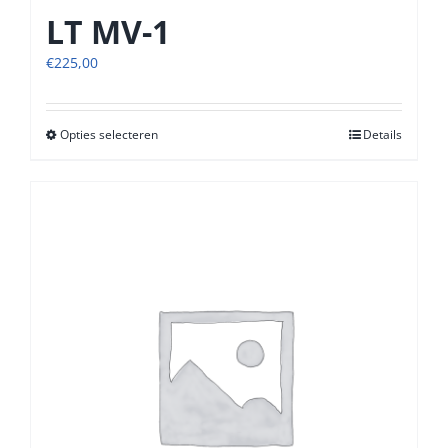
LT MV-1
€
225,00
Opties selecteren
Dit
Details
product
heeft
meerdere
variaties.
Deze
optie
kan
gekozen
worden
op
de
productpagina