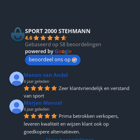
Betrouwbaar
SPORT 2000 STEHMANN
4.6
Gebaseerd op 58 beoordelingen
powered by
G
o
o
g
l
e
beoordeel ons op
Manon van Andel
6 jaar geleden
Zeer klantvriendelijk en verstand 
van sport
Marjan Manuel
6 jaar geleden
Prima betrokken verkopers, 
leveren kwaliteit en wijzen klant ook op 
goedkopere alternatieven.
Meer beoordelingen