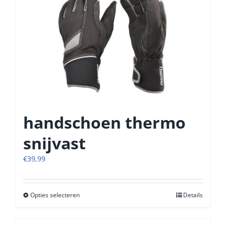
handschoen thermo
snijvast
€
39,99
Opties selecteren
Dit
Details
product
heeft