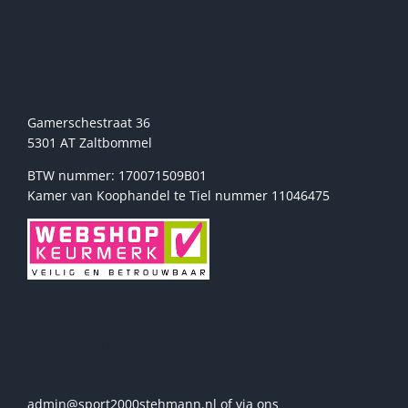
worden
op
de
Sport2000 Stehmann
productpagina
Gamerschestraat 36
5301 AT Zaltbommel
BTW nummer: 170071509B01
Kamer van Koophandel te Tiel nummer 11046475
Vragen? Stel ze ons!
admin@sport2000stehmann.nl of via ons