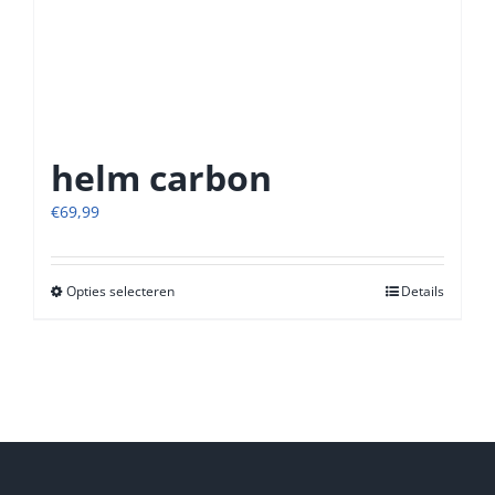
helm carbon
€
69,99
Opties selecteren
Dit
Details
product
heeft
meerdere
variaties.
Deze
optie
kan
gekozen