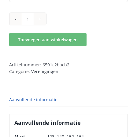
Presentatiejack
JR
aantal
Toevoegen aan winkelwagen
Artikelnummer:
6591c2bacb2f
Categorie:
Verenigingen
Aanvullende informatie
Aanvullende informatie
Maat
128
,
140
,
152
,
164