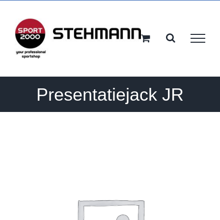
Ga
naar
inhoud
Presentatiejack JR