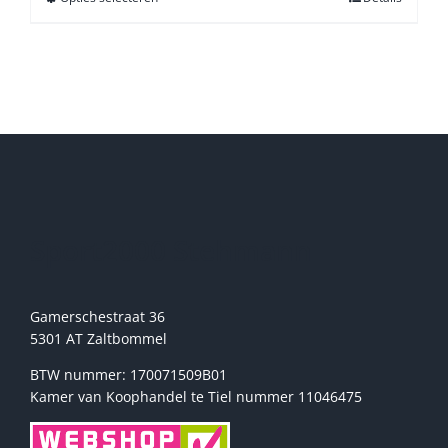
product
heeft
meerdere
variaties.
Deze
optie
kan
gekozen
worden
op
de
Sport2000 Stehmann
productpagina
Gamerschestraat 36
5301 AT Zaltbommel
BTW nummer: 170071509B01
Kamer van Koophandel te Tiel nummer 11046475