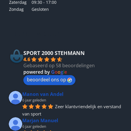
Zaterdag
09:30 - 17:00
Zondag
Gesloten
Betrouwbaar
SPORT 2000 STEHMANN
4.6
Gebaseerd op 58 beoordelingen
powered by
G
o
o
g
l
e
beoordeel ons op
Manon van Andel
6 jaar geleden
Zeer klantvriendelijk en verstand 
van sport
Marjan Manuel
6 jaar geleden