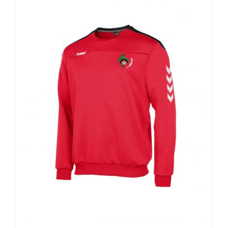
meerdere
variaties.
Deze
optie
kan
gekozen
worden
op
de
productpagina