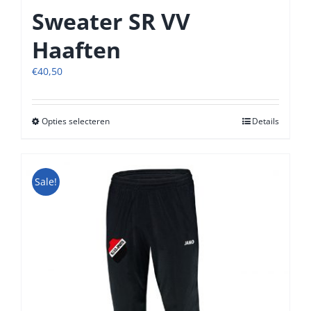
Sweater SR VV
Haaften
€
40,50
Opties selecteren
Dit
Details
product
heeft
meerdere
Sale!
variaties.
Deze
optie
kan
gekozen
worden
op
de
productpagina