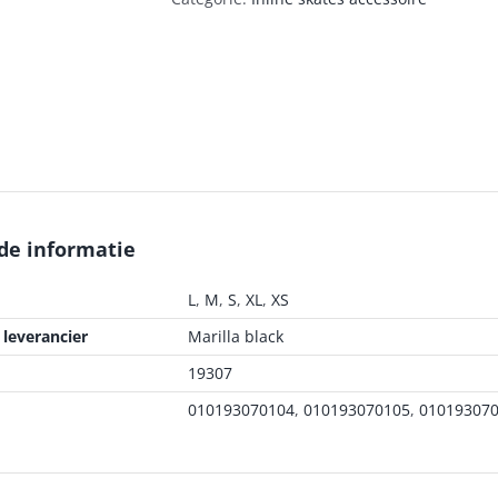
de informatie
L
,
M
,
S
,
XL
,
XS
leverancier
Marilla black
19307
010193070104
,
010193070105
,
01019307