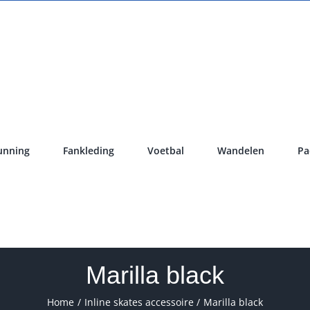
unning
Fankleding
Voetbal
Wandelen
Pa
Marilla black
Home
Inline skates accessoire
Marilla black