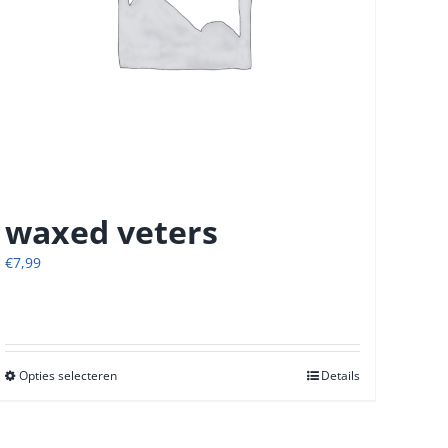
waxed veters
€
7,99
Opties selecteren
Dit
Details
product
heeft
meerdere