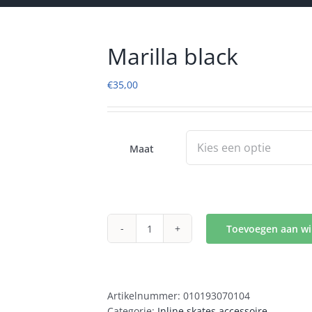
Marilla black
€
35,00
Maat
Toevoegen aan w
Marilla
black
aantal
Artikelnummer:
010193070104
Categorie:
Inline skates accessoire