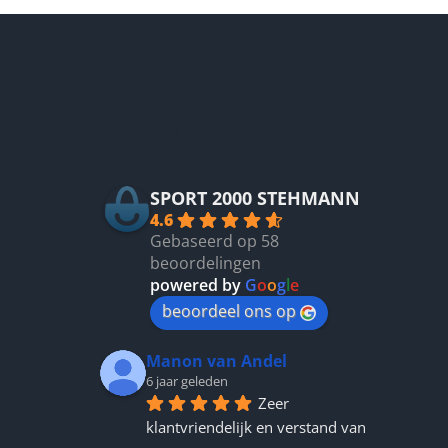
variaties.
Deze
optie
kan
gekozen
Betrouwbaar
worden
op
de
productpagina
SPORT 2000 STEHMANN
4.6
Gebaseerd op 58
beoordelingen
powered by
G
o
o
g
l
e
beoordeel ons op
Manon van Andel
6 jaar geleden
Zeer 
klantvriendelijk en verstand van 