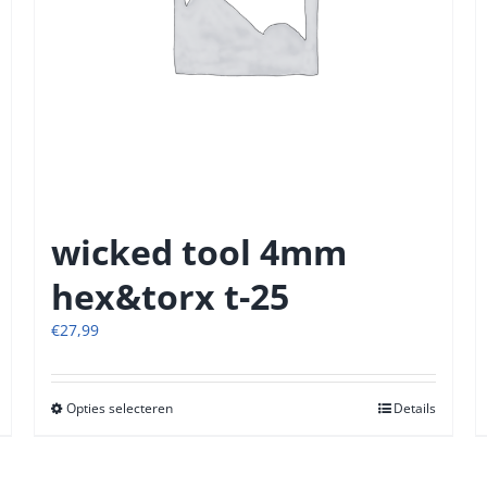
wicked tool 4mm
hex&torx t-25
€
27,99
Opties selecteren
Dit
Details
product
heeft
meerdere