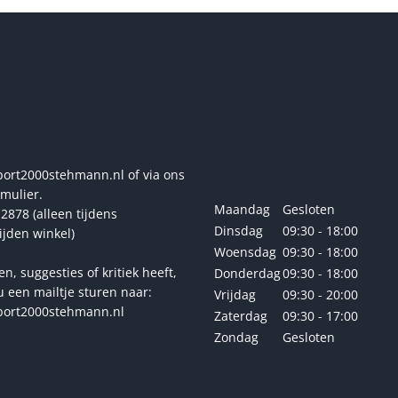
variaties.
Deze
optie
kan
gekozen
n? Stel ze ons!
Openingstijden
worden
op
winkel
de
productpagina
rt2000stehmann.nl of via ons
rmulier.
Maandag
Gesloten
2878 (alleen tijdens
Dinsdag
09:30 - 18:00
ijden winkel)
Woensdag
09:30 - 18:00
en, suggesties of kritiek heeft,
Donderdag
09:30 - 18:00
u een mailtje sturen naar:
Vrijdag
09:30 - 20:00
ort2000stehmann.nl
Zaterdag
09:30 - 17:00
Zondag
Gesloten