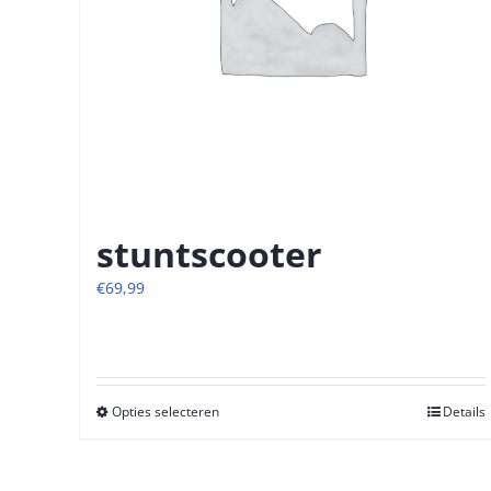
stuntscooter
€
69,99
Opties selecteren
Dit
Details
product
heeft
meerdere