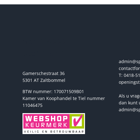
variaties.
Deze
optie
kan
gekozen
Sport2000
Vrage
worden
op
Stehmann
de
productpagina
admin@spo
contactfo
Gamerschestraat 36
T: 0418-51
5301 AT Zaltbommel
openingst
BTW nummer: 170071509B01
Als u vrag
Kamer van Koophandel te Tiel nummer
dan kunt 
11046475
admin@sp