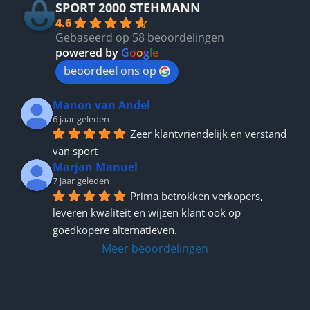
SPORT 2000 STEHMANN
4.6
Gebaseerd op 58 beoordelingen
powered by
G
o
o
g
l
e
beoordeel ons op
Manon van Andel
6 jaar geleden
Zeer klantvriendelijk en verstand 
van sport
Marjan Manuel
7 jaar geleden
Prima betrokken verkopers, 
leveren kwaliteit en wijzen klant ook op 
goedkopere alternatieven.
Meer beoordelingen