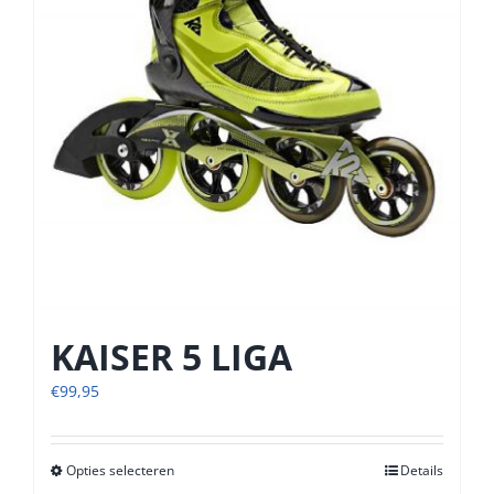
op
de
productpagina
KAISER 5 LIGA
€
99,95
Opties selecteren
Dit
Details