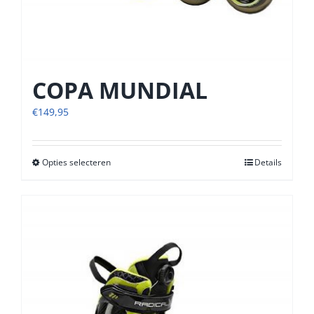
COPA MUNDIAL
€
149,95
Opties selecteren
Dit
Details
product
heeft
meerdere
variaties.
Deze
optie
kan
gekozen
worden